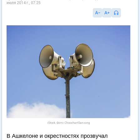
июля 2014 г., 07:25
iStock. Фото: ChoochartSansong
В Ашкелоне и окрестностях прозвучал