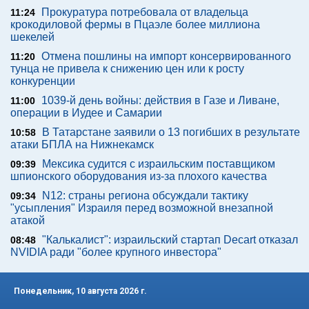
Прокуратура потребовала от владельца
11:24
крокодиловой фермы в Пцаэле более миллиона
шекелей
Отмена пошлины на импорт консервированного
11:20
тунца не привела к снижению цен или к росту
конкуренции
1039-й день войны: действия в Газе и Ливане,
11:00
операции в Иудее и Самарии
В Татарстане заявили о 13 погибших в результате
10:58
атаки БПЛА на Нижнекамск
Мексика судится с израильским поставщиком
09:39
шпионского оборудования из-за плохого качества
N12: страны региона обсуждали тактику
09:34
"усыпления" Израиля перед возможной внезапной
атакой
"Калькалист": израильский стартап Decart отказал
08:48
NVIDIA ради "более крупного инвестора"
Понедельник, 10 августа 2026 г.