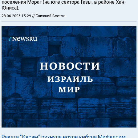
поселения Мораг (на юге сектора Газы, в районе Хан-
Юниса).
28.06.2006 15:29
// Ближний Восток
Ракета "Касам" рухнула возле кибуца Мифалсим