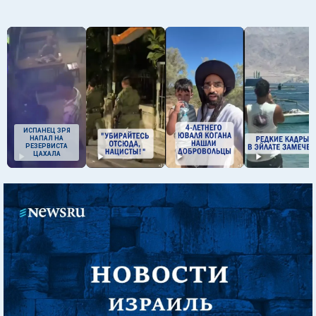
ИСПАНЕЦ ЗРЯ
НАПАЛ НА
РЕЗЕРВИСТА
ЦАХАЛА