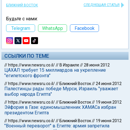
СЛЕДУЮЩАЯ СТАТЬЯ
БЛИЖНИЙ ВОСТОК
Будьте с нами:
Telegram
WhatsApp
Facebook
ССЫЛКИ ПО ТЕМЕ
//
https://www.newsru.co.il/
//
В Израиле
//
28 июня 2012
ЦАХАЛ требует 15 миллиардов на укрепление
"египетского фронта"
//
https://www.newsru.co.il/
//
Ближний Восток
//
24 июня 2012
Палестинцы рады победе Мурси, Израиль "уважает
выбор народа Египта"
//
https://www.newsru.co.il/
//
Ближний Восток
//
19 июня 2012
Эйфория в Газе: единомышленник ХАМАСа избран
президентом Египта
//
https://www.newsru.co.il/
//
Ближний Восток
//
19 июня 2012
"Военный переворот" в Египте: армия запретила