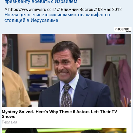
президенту воевать с Израилем
//
https://www.newsru.co.il/
//
Ближний Восток
//
08 мая 2012
Новая цель египетских исламистов: халифат со
столицей в Иерусалиме
Mystery Solved: Here's Why These 9 Actors Left Their TV
Shows
Реклама