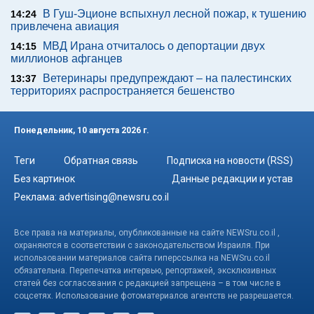
В Гуш-Эционе вспыхнул лесной пожар, к тушению
14:24
привлечена авиация
МВД Ирана отчиталось о депортации двух
14:15
миллионов афганцев
Ветеринары предупреждают – на палестинских
13:37
территориях распространяется бешенство
Понедельник, 10 августа 2026 г.
Теги
Обратная связь
Подписка на новости (RSS)
Без картинок
Данные редакции и устав
Реклама:
advertising@newsru.co.il
Все права на материалы, опубликованные на сайте NEWSru.co.il ,
охраняются в соответствии с законодательством Израиля. При
использовании материалов сайта гиперссылка на NEWSru.co.il
обязательна. Перепечатка интервью, репортажей, эксклюзивных
статей без согласования с редакцией запрещена – в том числе в
соцсетях. Использование фотоматериалов агентств не разрешается.