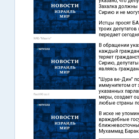
указано, что деп
Захалка должны 
Сирию и не могу
Истцы просят БА
троих депутатов 
передает сегодня
NRG-"Maariv"
В обращении указ
каждый граждани
теряет гражданс
Сирию, депутаты
являясь граждан
"Шура ве-Дин" п
иммунитетом от з
указанных парла
flash90.co.il
меры, создает о
любые страны по
В иске не упоми
враждебные госу
ближневосточных
Мухаммад Бараке