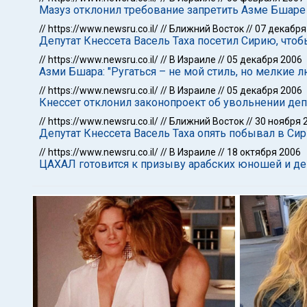
Мазуз отклонил требование запретить Азме Бшаре
//
https://www.newsru.co.il/
//
Ближний Восток
//
07 декабря
Депутат Кнессета Васель Таха посетил Сирию, чт
//
https://www.newsru.co.il/
//
В Израиле
//
05 декабря 2006
Азми Бшара: "Ругаться – не мой стиль, но мелкие
//
https://www.newsru.co.il/
//
В Израиле
//
05 декабря 2006
Кнессет отклонил законопроект об увольнении де
//
https://www.newsru.co.il/
//
Ближний Восток
//
30 ноября 
Депутат Кнессета Васель Таха опять побывал в Си
//
https://www.newsru.co.il/
//
В Израиле
//
18 октября 2006
ЦАХАЛ готовится к призыву арабских юношей и де