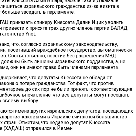
утаты Кнессета Азми Бшара, Васель Таха и Джамаль
лишиться израильского гражданства из-за визита в
т больше заседать в парламенте.
ГАЦ приказать спикеру Кнессета Далии Ицик уволить
и привести к присяге трех других членов партии БАЛАД,
 агентство Ynet.
ано, что, согласно израильскому законодательству,
н, посетивший враждебное государство, автоматически
тво. Соответственно, посетив без разрешения МВД
 должны быть лишены израильского подданства, а, не
ами, они не имеют права быть членами парламента.
одчеркивает, что депутаты Кнессета не обладают
акона о потере гражданства. Тот факт, что против
ментариев до сих пор не были приняты соответствующие
шибочное впечатление, что все депутаты могут посещать
 своему выбору.
наются имена других израильских депутатов, посещающих
дарства, каковыми в Израиле считаются большинство
 стран. Отметим, что недавно депутат Кнессета
 (ХАДАШ) отправился в Йемен.