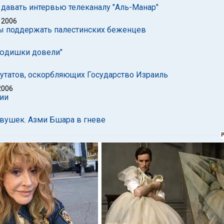
 давать интервью телеканалу "Аль-Манар"
 2006
обы поддержать палестинских беженцев
 людишки довели"
путатов, оскорбляющих Государство Израиль
2006
рии
вушек. Азми Бшара в гневе