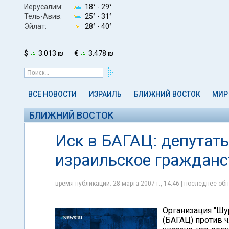
Иерусалим:
18° -
29°
Тель-Авив:
25° -
31°
Эйлат:
28° -
40°
$
3.013 ₪
€
3.478 ₪
ВСЕ НОВОСТИ
ИЗРАИЛЬ
БЛИЖНИЙ ВОСТОК
МИР
БЛИЖНИЙ ВОСТОК
Иск в БАГАЦ: депутат
израильское гражданс
время публикации: 28 марта 2007 г., 14:46 | последнее обн
Организация "Шу
(БАГАЦ) против 