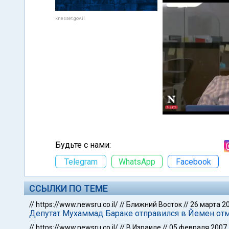
knesset.gov.il
Будьте с нами:
Telegram
WhatsApp
Facebook
ССЫЛКИ ПО ТЕМЕ
//
https://www.newsru.co.il/
//
Ближний Восток
//
26 марта 2
Депутат Мухаммад Бараке отправился в Йемен от
//
https://www.newsru.co.il/
//
В Израиле
//
05 февраля 2007