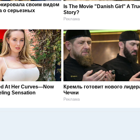
окировала своим видом
Is The Movie "Danish Girl" A Tru
а о серьезных
Story?
Реклама
ed At Her Curves—Now
Кремль готовит нового лидер
ling Sensation
Чечни
Реклама