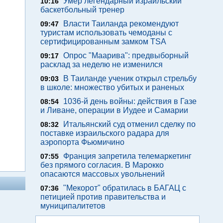
Умер легендарный израильский
10:16
баскетбольный тренер
Власти Таиланда рекомендуют
09:47
туристам использовать чемоданы с
сертифицированным замком TSA
Опрос "Mаарива": предвыборный
09:17
расклад за неделю не изменился
В Таиланде ученик открыл стрельбу
09:03
в школе: множество убитых и раненых
1036-й день войны: действия в Газе
08:54
и Ливане, операции в Иудее и Самарии
Итальянский суд отменил сделку по
08:32
поставке израильского радара для
аэропорта Фьюмичино
Франция запретила телемаркетинг
07:55
без прямого согласия. В Марокко
опасаются массовых увольнений
"Мекорот" обратилась в БАГАЦ с
07:36
петицией против правительства и
муниципалитетов