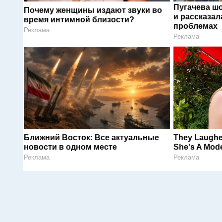
Пугачева ш
Почему женщины издают звуки во
и рассказал
время интимной близости?
проблемах
Реклама
Реклама
Ближний Восток: Все актуальные
They Laugh
новости в одном месте
She's A Mode
Реклама
Реклама