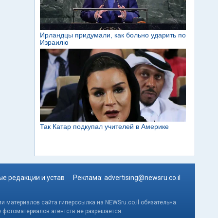
е редакции и устав
Реклама:
advertising@newsru.co.il
и материалов сайта гиперссылка на NEWSru.co.il обязательна.
е фотоматериалов агентств не разрешается.