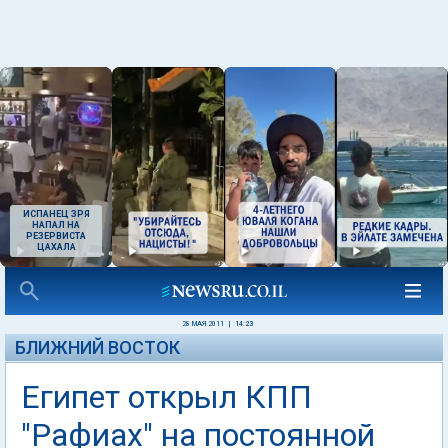
ИСПАНЕЦ ЗРЯ
НАПАЛ НА
РЕЗЕРВИСТА
ЦАХАЛА
28 МАЯ 2011
|
14:23
БЛИЖНИЙ ВОСТОК
Египет открыл КПП
"Рафиах" на постоянной