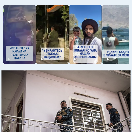
ИСПАНЕЦ ЗРЯ
НАПАЛ НА
РЕЗЕРВИСТА
ЦАХАЛА