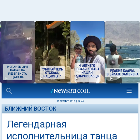
ИСПАНЕЦ ЗРЯ
НАПАЛ НА
РЕЗЕРВИСТА
ЦАХАЛА
28 ОКТЯБРЯ 2012
|
20:44
БЛИЖНИЙ ВОСТОК
Легендарная
исполнительница танца