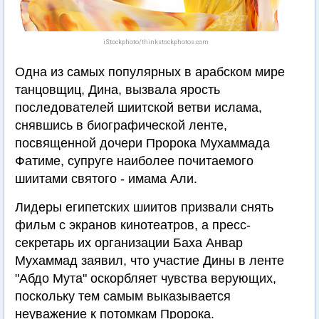
iStockphoto/thinkstockphotos.com
Одна из самых популярных в арабском мире
танцовщиц, Дина, вызвала ярость
последователей шиитской ветви ислама,
снявшись в биографической ленте,
посвященной дочери Пророка Мухаммада
Фатиме, супруге наиболее почитаемого
шиитами святого - имама Али.
Лидеры египетских шиитов призвали снять
фильм с экранов кинотеатров, а пресс-
секретарь их организации Баха Анвар
Мухаммад заявил, что участие Дины в ленте
"Абдо Мута" оскорбляет чувства верующих,
поскольку тем самым выказывается
неуважение к потомкам Пророка.