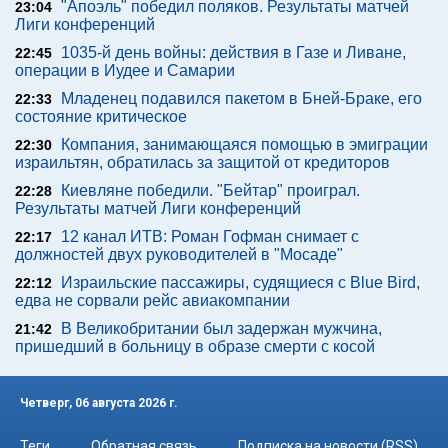
"Апоэль" победил поляков. Результаты матчей
23:04
Лиги конференций
1035-й день войны: действия в Газе и Ливане,
22:45
операции в Иудее и Самарии
Младенец подавился пакетом в Бней-Браке, его
22:33
состояние критическое
Компания, занимающаяся помощью в эмиграции
22:30
израильтян, обратилась за защитой от кредиторов
Киевляне победили. "Бейтар" проиграл.
22:28
Результаты матчей Лиги конференций
12 канал ИТВ: Роман Гофман снимает с
22:17
должностей двух руководителей в "Мосаде"
Израильские пассажиры, судящиеся с Blue Bird,
22:12
едва не сорвали рейс авиакомпании
В Великобритании был задержан мужчина,
21:42
пришедший в больницу в образе смерти с косой
Четверг, 06 августа 2026 г.
Теги
Обратная связь
Подписка на новости (RSS)