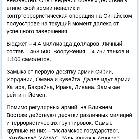
неизвестно. Опыт ведения боевых действий у
египетской армии невелик и
контртеррористическая операция на Синайском
полуострове на текущий момент далека от
успешного завершения.
Бюджет – 4,4 миллиарда долларов. Личный
состав – 468.500. Вооружения – 4.767 танков и
1.100 самолетов.
Замыкают первую десятку армии Сирии,
Иордании, Омана и Кувейта. Далее идут армии
Катара, Бахрейна, Ирака, Ливана. Замыкает
рейтинг Йемен.
Помимо регулярных армий, на Ближнем
Востоке действуют десятки различных милиций
и террористических группировок. Самые
крупные из них – "Исламское государство",
"Хизбалла", ХАМАС, "Аль-Каида в Аравии",