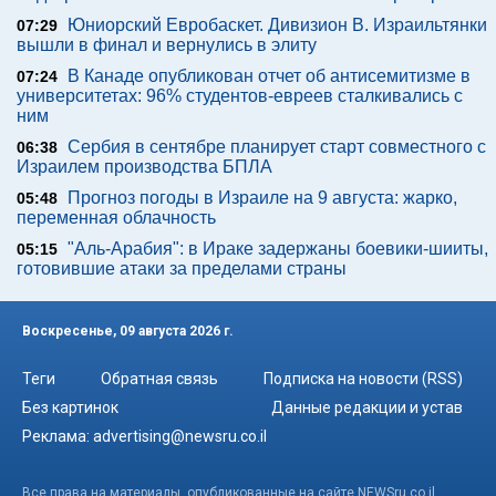
Юниорский Евробаскет. Дивизион В. Израильтянки
07:29
вышли в финал и вернулись в элиту
В Канаде опубликован отчет об антисемитизме в
07:24
университетах: 96% студентов-евреев сталкивались с
ним
Сербия в сентябре планирует старт совместного с
06:38
Израилем производства БПЛА
Прогноз погоды в Израиле на 9 августа: жарко,
05:48
переменная облачность
"Аль-Арабия": в Ираке задержаны боевики-шииты,
05:15
готовившие атаки за пределами страны
Воскресенье, 09 августа 2026 г.
Теги
Обратная связь
Подписка на новости (RSS)
Без картинок
Данные редакции и устав
Реклама:
advertising@newsru.co.il
Все права на материалы, опубликованные на сайте NEWSru.co.il ,