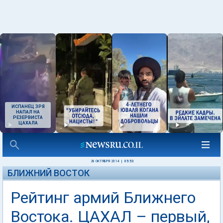
ИСПАНЕЦ ЗРЯ
НАПАЛ НА
РЕЗЕРВИСТА
ЦАХАЛА
28 ОКТЯБРЯ 2014
|
05:53
БЛИЖНИЙ ВОСТОК
Рейтинг армий Ближнего
Востока. ЦАХАЛ – первый,