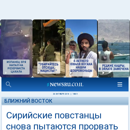
ИСПАНЕЦ ЗРЯ
НАПАЛ НА
РЕЗЕРВИСТА
ЦАХАЛА
28 ОКТЯБРЯ 2016
|
18:01
БЛИЖНИЙ ВОСТОК
Сирийские повстанцы
снова пытаются прорвать