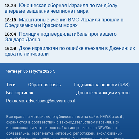
Юношеская сборная Израиля по гандболу
18:24
впервые вышла на чемпионат мира
Масштабные учения ВМС Израиля прошли в
18:19
Средиземном и Красном морях
Полиция подтвердила гибель пропавшего
18:04
Эльдара Даяна
Двое израильтян по ошибке въехали в Дженин: их
16:59
едва не линчевали
Четверг, 06 августа 2026 г.
Теги
Обратная связь
Подписка на новости (RSS)
Без картинок
Данные редакции и устав
Реклама:
advertising@newsru.co.il
Все права на материалы, опубликованные на сайте NEWSru.co.il ,
охраняются в соответствии с законодательством Израиля. При
использовании материалов сайта гиперссылка на NEWSru.co.il
обязательна. Перепечатка интервью, репортажей, эксклюзивных
статей без согласования с редакцией запрещена – в том числе в