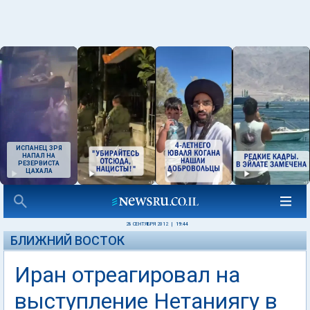
ИСПАНЕЦ ЗРЯ
НАПАЛ НА
РЕЗЕРВИСТА
ЦАХАЛА
28 СЕНТЯБРЯ 2012
|
19:44
БЛИЖНИЙ ВОСТОК
Иран отреагировал на
выступление Нетаниягу в