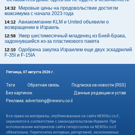
Мировые цены на продовольствие достигли
14:32
максимума с начала 2023 года
Авиакомпании KLM и United объявили о
14:12
возвращении в Израиль
Умер шестимесячный младенец из Бней-Брака,
12:58
задохнувшийся из-за пластикового пакета
Одобрена закупка Израилем еще двух эскадрилий
12:10
F-35I и F-15IA
Пятница, 07 августа 2026 г.
Теги
Обратная связь
Подписка на новости (RSS)
Без картинок
Данные редакции и устав
Реклама:
advertising@newsru.co.il
Все права на материалы, опубликованные на сайте NEWSru.co.il ,
охраняются в соответствии с законодательством Израиля. При
использовании материалов сайта гиперссылка на NEWSru.co.il
обязательна. Перепечатка интервью, репортажей, эксклюзивных