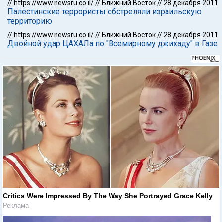
//
https://www.newsru.co.il/
//
Ближний Восток
//
28 декабря 2011
Палестинские террористы обстреляли израильскую
территорию
//
https://www.newsru.co.il/
//
Ближний Восток
//
28 декабря 2011
Двойной удар ЦАХАЛа по "Всемирному джихаду" в Газе
Critics Were Impressed By The Way She Portrayed Grace Kelly
Реклама