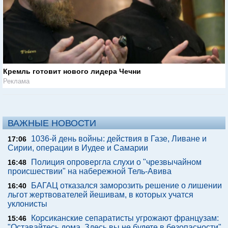
Кремль готовит нового лидера Чечни
Реклама
ВАЖНЫЕ НОВОСТИ
1036-й день войны: действия в Газе, Ливане и
17:06
Сирии, операции в Иудее и Самарии
Полиция опровергла слухи о "чрезвычайном
16:48
происшествии" на набережной Тель-Авива
БАГАЦ отказался заморозить решение о лишении
16:40
льгот жертвователей йешивам, в которых учатся
уклонисты
Корсиканские сепаратисты угрожают французам:
15:46
"Оставайтесь дома. Здесь вы не будете в безопасности"