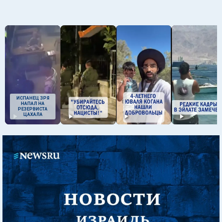
ИСПАНЕЦ ЗРЯ
НАПАЛ НА
РЕЗЕРВИСТА
ЦАХАЛА