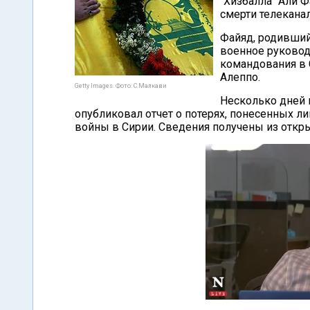
"Хизбалла" Али Ф
смерти телекана
Файяд, родивший
военное руковод
командования в 
Алеппо.
Getty Images. Фото: С.Малкави
Несколько дней н
опубликовал отчет о потерях, понесенных л
войны в Сирии. Сведения получены из откры