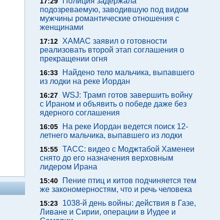
Полиция задержала
17:29
подозреваемую, заводившую под видом
мужчины романтические отношения с
женщинами
ХАМАС заявил о готовности
17:12
реализовать второй этап соглашения о
прекращении огня
Найдено тело мальчика, выпавшего
16:33
из лодки на реке Иордан
WSJ: Трамп готов завершить войну
16:27
с Ираном и объявить о победе даже без
ядерного соглашения
На реке Иордан ведется поиск 12-
16:05
летнего мальчика, выпавшего из лодки
ТАСС: видео с Моджтабой Хаменеи
15:55
снято до его назначения верховным
лидером Ирана
Пение птиц и китов подчиняется тем
15:40
же закономерностям, что и речь человека
1038-й день войны: действия в Газе,
15:23
Ливане и Сирии, операции в Иудее и