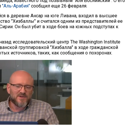
айяда, известного под позывным "Аля Боснийский". О его
л
"Аль-Арабия"
сообщил еще 26 февраля.
ся в деревне Ансар на юге Ливана, входил в высшее
ство "Хизбаллы" и считался одним из представителей ее
Сирии. Он был убит в ходе боев на южных подступах к
азад исследовательский центр The Washington Institute
иванской группировкой "Хизбалла" в ходе гражданской
тых источников, таких, как сообщения о похоронах.