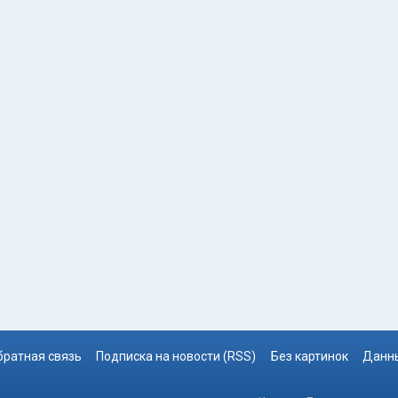
братная связь
Подписка на новости (RSS)
Без картинок
Данны