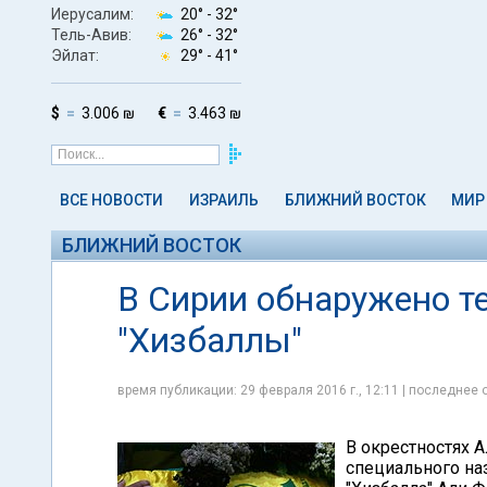
Иерусалим:
20° -
32°
Тель-Авив:
26° -
32°
Эйлат:
29° -
41°
$
3.006 ₪
€
3.463 ₪
ВСЕ НОВОСТИ
ИЗРАИЛЬ
БЛИЖНИЙ ВОСТОК
МИР
БЛИЖНИЙ ВОСТОК
В Сирии обнаружено т
"Хизбаллы"
время публикации: 29 февраля 2016 г., 12:11 | последнее 
В окрестностях 
специального на