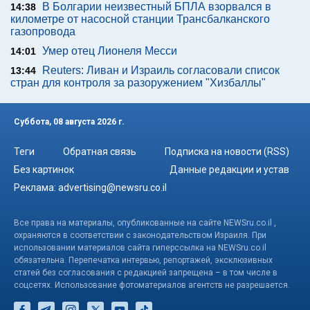
В Болгарии неизвестный БПЛА взорвался в
14:38
километре от насосной станции Трансбалканского
газопровода
Умер отец Лионеля Месси
14:01
Reuters: Ливан и Израиль согласовали список
13:44
стран для контроля за разоружением "Хизбаллы"
Суббота, 08 августа 2026 г.
Теги
Обратная связь
Подписка на новости (RSS)
Без картинок
Данные редакции и устав
Реклама:
advertising@newsru.co.il
Все права на материалы, опубликованные на сайте NEWSru.co.il ,
охраняются в соответствии с законодательством Израиля. При
использовании материалов сайта гиперссылка на NEWSru.co.il
обязательна. Перепечатка интервью, репортажей, эксклюзивных
статей без согласования с редакцией запрещена – в том числе в
соцсетях. Использование фотоматериалов агентств не разрешается.