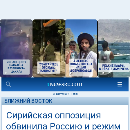
ИСПАНЕЦ ЗРЯ
НАПАЛ НА
РЕЗЕРВИСТА
ЦАХАЛА
29 ФЕВРАЛЯ 2016
|
15:47
БЛИЖНИЙ ВОСТОК
Сирийская оппозиция
обвинила Россию и режим