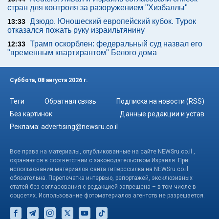
стран для контроля за разоружением "Хизбаллы"
Дзюдо. Юношеский европейский кубок. Турок
13:33
отказался пожать руку израильтянину
Трамп оскорблен: федеральный суд назвал его
12:33
"временным квартирантом" Белого дома
Суббота, 08 августа 2026 г.
Теги
Обратная связь
Подписка на новости (RSS)
Без картинок
Данные редакции и устав
Реклама:
advertising@newsru.co.il
Все права на материалы, опубликованные на сайте NEWSru.co.il ,
охраняются в соответствии с законодательством Израиля. При
использовании материалов сайта гиперссылка на NEWSru.co.il
обязательна. Перепечатка интервью, репортажей, эксклюзивных
статей без согласования с редакцией запрещена – в том числе в
соцсетях. Использование фотоматериалов агентств не разрешается.