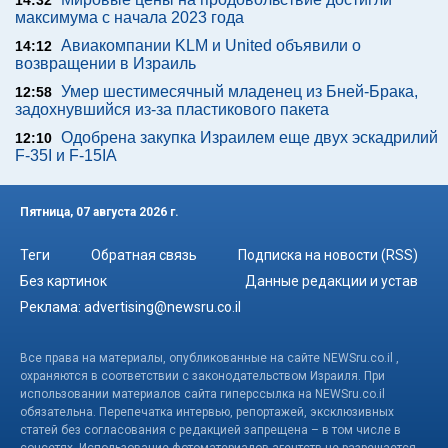
14:32
максимума с начала 2023 года
Авиакомпании KLM и United объявили о
14:12
возвращении в Израиль
Умер шестимесячный младенец из Бней-Брака,
12:58
задохнувшийся из-за пластикового пакета
Одобрена закупка Израилем еще двух эскадрилий
12:10
F-35I и F-15IA
Пятница, 07 августа 2026 г.
Теги
Обратная связь
Подписка на новости (RSS)
Без картинок
Данные редакции и устав
Реклама:
advertising@newsru.co.il
Все права на материалы, опубликованные на сайте NEWSru.co.il ,
охраняются в соответствии с законодательством Израиля. При
использовании материалов сайта гиперссылка на NEWSru.co.il
обязательна. Перепечатка интервью, репортажей, эксклюзивных
статей без согласования с редакцией запрещена – в том числе в
соцсетях. Использование фотоматериалов агентств не разрешается.