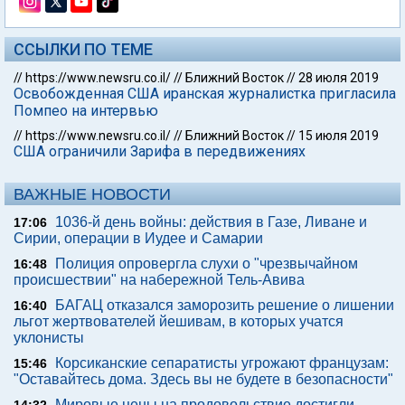
ССЫЛКИ ПО ТЕМЕ
//
https://www.newsru.co.il/
//
Ближний Восток
//
28 июля 2019
Освобожденная США иранская журналистка пригласила
Помпео на интервью
//
https://www.newsru.co.il/
//
Ближний Восток
//
15 июля 2019
США ограничили Зарифа в передвижениях
ВАЖНЫЕ НОВОСТИ
1036-й день войны: действия в Газе, Ливане и
17:06
Сирии, операции в Иудее и Самарии
Полиция опровергла слухи о "чрезвычайном
16:48
происшествии" на набережной Тель-Авива
БАГАЦ отказался заморозить решение о лишении
16:40
льгот жертвователей йешивам, в которых учатся
уклонисты
Корсиканские сепаратисты угрожают французам:
15:46
"Оставайтесь дома. Здесь вы не будете в безопасности"
Мировые цены на продовольствие достигли