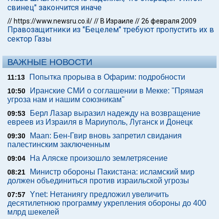
свинец" закончится иначе
//
https://www.newsru.co.il/
//
В Израиле
//
26 февраля 2009
Правозащитники из "Бецелем" требуют пропустить их в
сектор Газы
ВАЖНЫЕ НОВОСТИ
Попытка прорыва в Офарим: подробности
11:13
Иранские СМИ о соглашении в Мекке: "Прямая
10:50
угроза нам и нашим союзникам"
Берл Лазар выразил надежду на возвращение
09:53
евреев из Израиля в Мариуполь, Луганск и Донецк
Maan: Бен-Гвир вновь запретил свидания
09:30
палестинским заключенным
На Аляске произошло землетрясение
09:04
Министр обороны Пакистана: исламский мир
08:21
должен объединиться против израильской угрозы
Ynet: Нетаниягу предложил увеличить
07:57
десятилетнюю программу укрепления обороны до 400
млрд шекелей