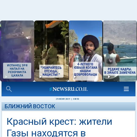
ИСПАНЕЦ ЗРЯ
НАПАЛ НА
РЕЗЕРВИСТА
ЦАХАЛА
29 ИЮНЯ 2009
|
08:53
БЛИЖНИЙ ВОСТОК
Красный крест: жители
Газы находятся в