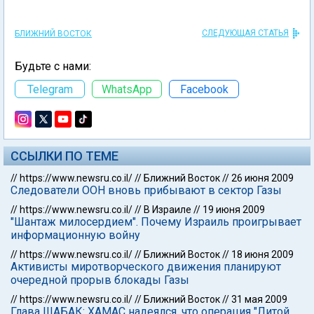
СЛЕДУЮЩАЯ СТАТЬЯ
БЛИЖНИЙ ВОСТОК
Будьте с нами:
Telegram
WhatsApp
Facebook
ССЫЛКИ ПО ТЕМЕ
//
https://www.newsru.co.il/
//
Ближний Восток
//
26 июня 2009
Следователи ООН вновь прибывают в сектор Газы
//
https://www.newsru.co.il/
//
В Израиле
//
19 июня 2009
"Шантаж милосердием". Почему Израиль проигрывает
информационную войну
//
https://www.newsru.co.il/
//
Ближний Восток
//
18 июня 2009
Активисты миротворческого движения планируют
очередной прорыв блокады Газы
//
https://www.newsru.co.il/
//
Ближний Восток
//
31 мая 2009
Глава ШАБАК: ХАМАС надеялся, что операция "Литой