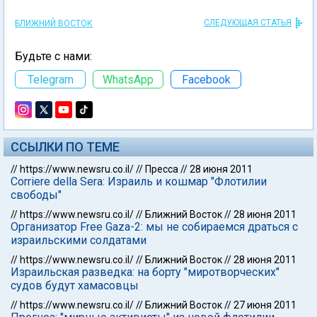
СЛЕДУЮЩАЯ СТАТЬЯ
БЛИЖНИЙ ВОСТОК
Будьте с нами:
Telegram
WhatsApp
Facebook
ССЫЛКИ ПО ТЕМЕ
//
https://www.newsru.co.il/
//
Пресса
//
28 июня 2011
Corriere della Sera: Израиль и кошмар "Флотилии
свободы"
//
https://www.newsru.co.il/
//
Ближний Восток
//
28 июня 2011
Организатор Free Gaza-2: мы не собираемся драться с
израильскими солдатами
//
https://www.newsru.co.il/
//
Ближний Восток
//
28 июня 2011
Израильская разведка: на борту "миротворческих"
судов будут хамасовцы
//
https://www.newsru.co.il/
//
Ближний Восток
//
27 июня 2011