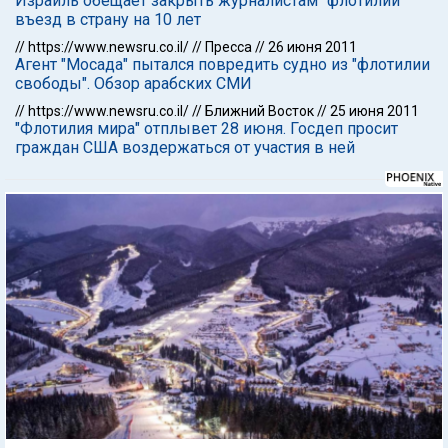
Израиль обещает закрыть журналистам "флотилии"
въезд в страну на 10 лет
//
https://www.newsru.co.il/
//
Пресса
//
26 июня 2011
Агент "Мосада" пытался повредить судно из "флотилии
свободы". Обзор арабских СМИ
//
https://www.newsru.co.il/
//
Ближний Восток
//
25 июня 2011
"Флотилия мира" отплывет 28 июня. Госдеп просит
граждан США воздержаться от участия в ней