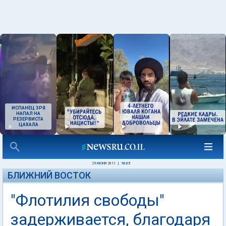
ИСПАНЕЦ ЗРЯ
НАПАЛ НА
РЕЗЕРВИСТА
ЦАХАЛА
29 ИЮНЯ 2011
|
16:05
БЛИЖНИЙ ВОСТОК
"Флотилия свободы"
задерживается, благодаря