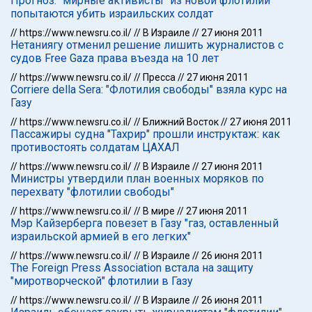
Прогноз: "мирные активисты" из новой флотилии
попытаются убить израильских солдат
//
https://www.newsru.co.il/
//
В Израиле
//
27 июня 2011
Нетаниягу отменил решение лишить журналистов с
судов Free Gaza права въезда на 10 лет
//
https://www.newsru.co.il/
//
Пресса
//
27 июня 2011
Corriere della Sera: "Флотилия свободы" взяла курс на
Газу
//
https://www.newsru.co.il/
//
Ближний Восток
//
27 июня 2011
Пассажиры судна "Тахрир" прошли инструктаж: как
противостоять солдатам ЦАХАЛ
//
https://www.newsru.co.il/
//
В Израиле
//
27 июня 2011
Министры утвердили план военных моряков по
перехвату "флотилии свободы"
//
https://www.newsru.co.il/
//
В мире
//
27 июня 2011
Мэр Кайзерберга повезет в Газу "газ, оставленный
израильской армией в его легких"
//
https://www.newsru.co.il/
//
В Израиле
//
26 июня 2011
The Foreign Press Association встала на защиту
"миротворческой" флотилии в Газу
//
https://www.newsru.co.il/
//
В Израиле
//
26 июня 2011