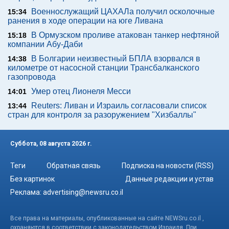
Военнослужащий ЦАХАЛа получил осколочные
15:34
ранения в ходе операции на юге Ливана
В Ормузском проливе атакован танкер нефтяной
15:18
компании Абу-Даби
В Болгарии неизвестный БПЛА взорвался в
14:38
километре от насосной станции Трансбалканского
газопровода
Умер отец Лионеля Месси
14:01
Reuters: Ливан и Израиль согласовали список
13:44
стран для контроля за разоружением "Хизбаллы"
Суббота, 08 августа 2026 г.
Теги
Обратная связь
Подписка на новости (RSS)
Без картинок
Данные редакции и устав
Реклама:
advertising@newsru.co.il
Все права на материалы, опубликованные на сайте NEWSru.co.il ,
охраняются в соответствии с законодательством Израиля. При