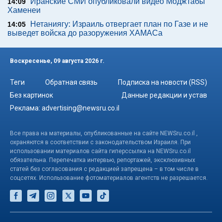
Иранские СМИ опубликовали видео Моджтабы
14:09
Хаменеи
Нетаниягу: Израиль отвергает план по Газе и не
14:05
выведет войска до разоружения ХАМАСа
Воскресенье, 09 августа 2026 г.
Теги
Обратная связь
Подписка на новости (RSS)
Без картинок
Данные редакции и устав
Реклама:
advertising@newsru.co.il
Все права на материалы, опубликованные на сайте NEWSru.co.il ,
охраняются в соответствии с законодательством Израиля. При
использовании материалов сайта гиперссылка на NEWSru.co.il
обязательна. Перепечатка интервью, репортажей, эксклюзивных
статей без согласования с редакцией запрещена – в том числе в
соцсетях. Использование фотоматериалов агентств не разрешается.