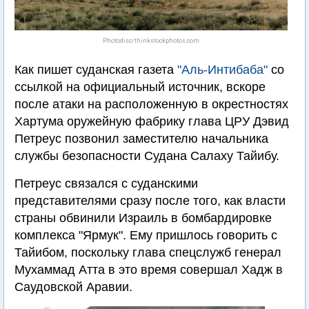
Photodisc/thinkstockphotos.com
Как пишет суданская газета
"Аль-Интибаба"
со
ссылкой на официальный источник, вскоре
после атаки на расположенную в окрестностях
Хартума оружейную фабрику глава ЦРУ Дэвид
Петреус позвонил заместителю начальника
службы безопасности Судана Салаху Тайибу.
Петреус связался с суданскими
представителями сразу после того, как власти
страны обвинили Израиль в бомбардировке
комплекса "Ярмук". Ему пришлось говорить с
Тайибом, поскольку глава спецслужб генерал
Мухаммад Атта в это время совершал Хадж в
Саудовской Аравии.