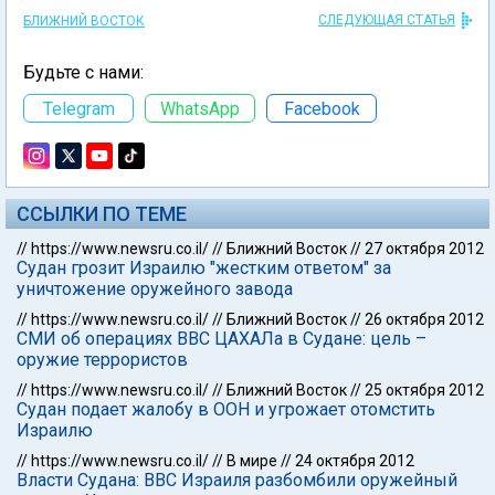
СЛЕДУЮЩАЯ СТАТЬЯ
БЛИЖНИЙ ВОСТОК
Будьте с нами:
Telegram
WhatsApp
Facebook
ССЫЛКИ ПО ТЕМЕ
//
https://www.newsru.co.il/
//
Ближний Восток
//
27 октября 2012
Судан грозит Израилю "жестким ответом" за
уничтожение оружейного завода
//
https://www.newsru.co.il/
//
Ближний Восток
//
26 октября 2012
СМИ об операциях ВВС ЦАХАЛа в Судане: цель –
оружие террористов
//
https://www.newsru.co.il/
//
Ближний Восток
//
25 октября 2012
Судан подает жалобу в ООН и угрожает отомстить
Израилю
//
https://www.newsru.co.il/
//
В мире
//
24 октября 2012
Власти Судана: ВВС Израиля разбомбили оружейный