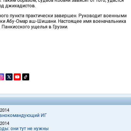
 Таким образом, судьба Кобани зависит от того, удастся
од джихадистов.
нного пункта практически завершен. Руководит военными
ки Абу-Омар аш-Шишани. Настоящее имя военачальника
 Панкисского ущелья в Грузии.
 2014
лавнокомандующий ИГ
 2014
рды: они тут не нужны