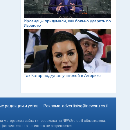
е редакции и устав
Реклама:
advertising@newsru.co.il
и материалов сайта гиперссылка на NEWSru.co.il обязательна.
е фотоматериалов агентств не разрешается.