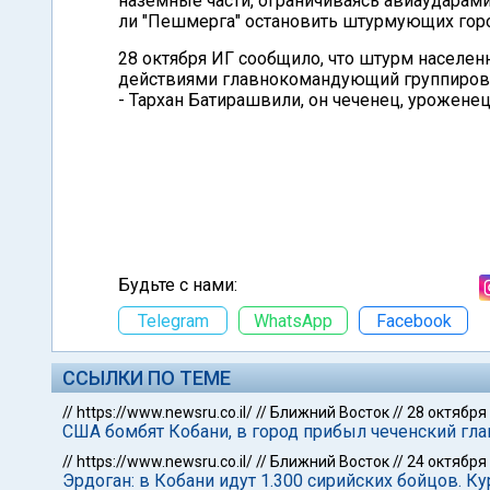
наземные части, ограничиваясь авиаударами.
ли "Пешмерга" остановить штурмующих гор
28 октября ИГ сообщило, что штурм населе
действиями главнокомандующий группиров
- Тархан Батирашвили, он чеченец, уроженец
Будьте с нами:
Telegram
WhatsApp
Facebook
ССЫЛКИ ПО ТЕМЕ
//
https://www.newsru.co.il/
//
Ближний Восток
//
28 октября
США бомбят Кобани, в город прибыл чеченский г
//
https://www.newsru.co.il/
//
Ближний Восток
//
24 октября
Эрдоган: в Кобани идут 1.300 сирийских бойцов. Ку