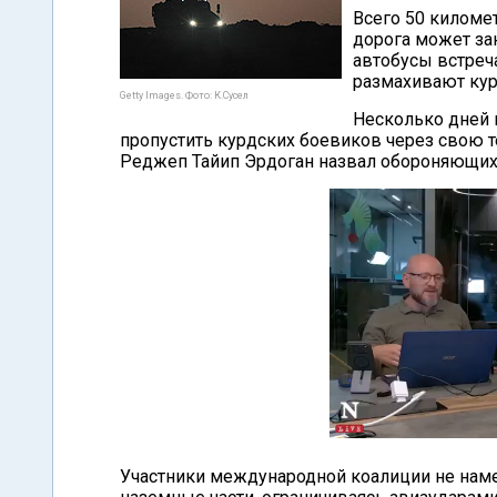
Всего 50 киломе
дорога может зан
автобусы встреч
размахивают кур
Getty Images. Фото: К.Сусел
Несколько дней 
пропустить курдских боевиков через свою т
Реджеп Тайип Эрдоган назвал обороняющих 
Участники международной коалиции не наме