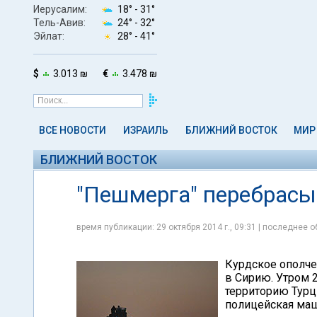
Иерусалим:
18° -
31°
Тель-Авив:
24° -
32°
Эйлат:
28° -
41°
$
3.013 ₪
€
3.478 ₪
ВСЕ НОВОСТИ
ИЗРАИЛЬ
БЛИЖНИЙ ВОСТОК
МИР
БЛИЖНИЙ ВОСТОК
"Пешмерга" перебрасы
время публикации: 29 октября 2014 г., 09:31 | последнее о
Курдское ополче
в Сирию. Утром 
территорию Турц
полицейская маш