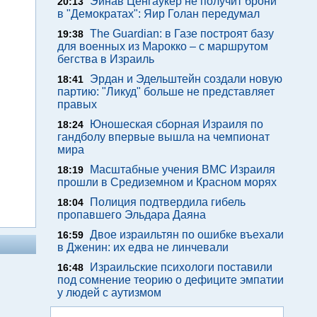
Эйнав Ценгаукер не получит брони
20:13
в "Демократах": Яир Голан передумал
The Guardian: в Газе построят базу
19:38
для военных из Марокко – с маршрутом
бегства в Израиль
Эрдан и Эдельштейн создали новую
18:41
партию: "Ликуд" больше не представляет
правых
Юношеская сборная Израиля по
18:24
гандболу впервые вышла на чемпионат
мира
Масштабные учения ВМС Израиля
18:19
прошли в Средиземном и Красном морях
Полиция подтвердила гибель
18:04
пропавшего Эльдара Даяна
Двое израильтян по ошибке въехали
16:59
в Дженин: их едва не линчевали
Израильские психологи поставили
16:48
под сомнение теорию о дефиците эмпатии
у людей с аутизмом