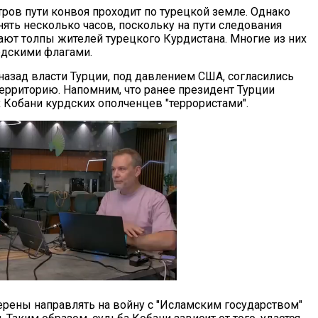
тров пути конвоя проходит по турецкой земле. Однако
ять несколько часов, поскольку на пути следования
ают толпы жителей турецкого Курдистана. Многие из них
дскими флагами.
назад власти Турции, под давлением США, согласились
ерриторию. Напомним, что ранее президент Турции
Кобани курдских ополченцев "террористами".
рены направлять на войну с "Исламским государством"