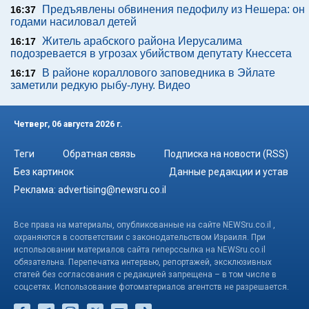
Предъявлены обвинения педофилу из Нешера: он
16:37
годами насиловал детей
Житель арабского района Иерусалима
16:17
подозревается в угрозах убийством депутату Кнессета
В районе кораллового заповедника в Эйлате
16:17
заметили редкую рыбу-луну. Видео
Четверг, 06 августа 2026 г.
Теги
Обратная связь
Подписка на новости (RSS)
Без картинок
Данные редакции и устав
Реклама:
advertising@newsru.co.il
Все права на материалы, опубликованные на сайте NEWSru.co.il ,
охраняются в соответствии с законодательством Израиля. При
использовании материалов сайта гиперссылка на NEWSru.co.il
обязательна. Перепечатка интервью, репортажей, эксклюзивных
статей без согласования с редакцией запрещена – в том числе в
соцсетях. Использование фотоматериалов агентств не разрешается.