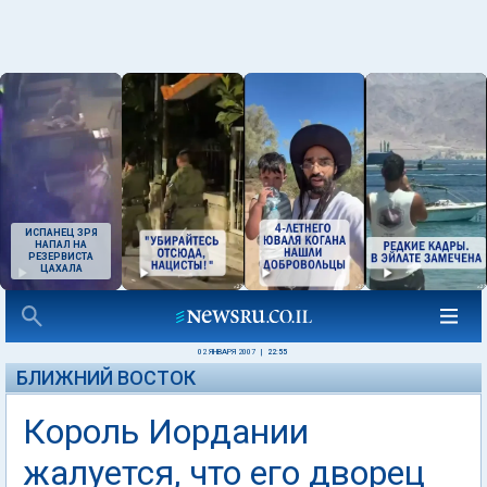
ИСПАНЕЦ ЗРЯ
НАПАЛ НА
РЕЗЕРВИСТА
ЦАХАЛА
02 ЯНВАРЯ 2007
|
22:55
БЛИЖНИЙ ВОСТОК
Король Иордании
жалуется, что его дворец