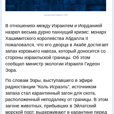
www.emarrakech.info
В отношениях между Израилем и Иорданией
назрел весьма дурно пахнущий кризис: монарх
Хашимитского королевства Абдалла II
пожаловался, что его дворца в Акабе достигает
запах коровьего навоза, который доносится со
стороны израильской границы. Об этом
сообщил министр экологии Израиля Гидеон
Эзра.
По словам Эзры, выступавшего в эфире
радиостанции "Коль Исраэль", источником
запаха стал карантинный загон для скота,
расположенный неподалеку от границы. В этом
загоне животных, прибывших в Эйлатский
морской порт, выдерживают в карантине перед