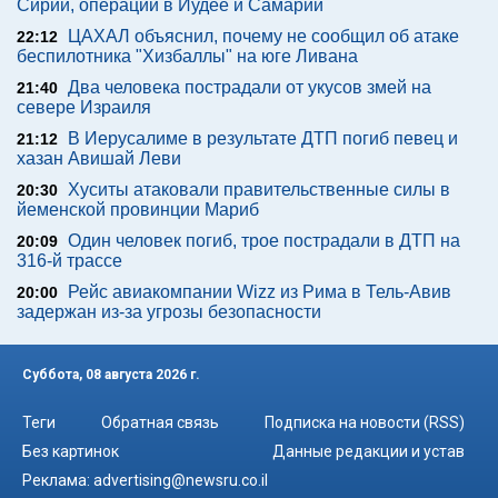
Сирии, операции в Иудее и Самарии
ЦАХАЛ объяснил, почему не сообщил об атаке
22:12
беспилотника "Хизбаллы" на юге Ливана
Два человека пострадали от укусов змей на
21:40
севере Израиля
В Иерусалиме в результате ДТП погиб певец и
21:12
хазан Авишай Леви
Хуситы атаковали правительственные силы в
20:30
йеменской провинции Мариб
Один человек погиб, трое пострадали в ДТП на
20:09
316-й трассе
Рейс авиакомпании Wizz из Рима в Тель-Авив
20:00
задержан из-за угрозы безопасности
Суббота, 08 августа 2026 г.
Теги
Обратная связь
Подписка на новости (RSS)
Без картинок
Данные редакции и устав
Реклама:
advertising@newsru.co.il