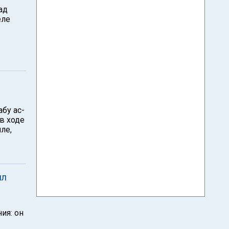
ад
еле
бу ас-
 в ходе
ле,
ил
ия: он