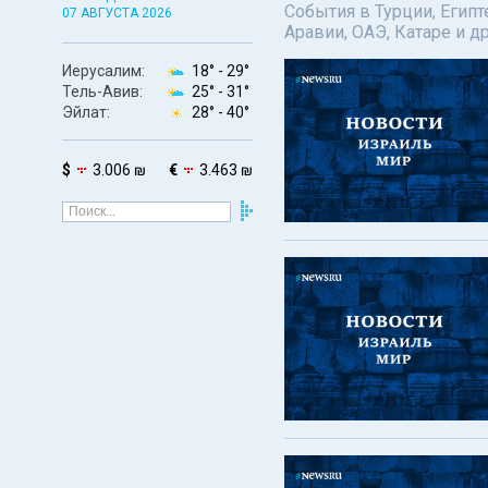
События в Турции, Египт
07 АВГУСТА 2026
Аравии, ОАЭ, Катаре и д
Иерусалим:
18° -
29°
Тель-Авив:
25° -
31°
Эйлат:
28° -
40°
$
3.006 ₪
€
3.463 ₪