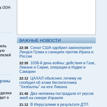
в ООН
ВАЖНЫЕ НОВОСТИ
биль
Сенат США одобрил законопроект
22:38
ную
Линдси Грэма о санкциях против Ирана и
ателей
России
1036-й день войны: действия в Газе,
22:35
Ливане и Сирии, операции в Иудее и
Самарии
ЦАХАЛ объяснил, почему не
22:12
ороны
сообщил об атаке беспилотника
"Хизбаллы" на юге Ливана
сделки
Два человека пострадали от укусов
21:40
дет о
змей на севере Израиля
В Иерусалиме в результате ДТП
21:12