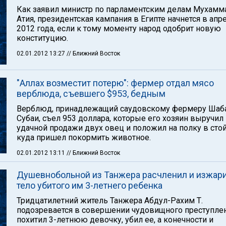
Как заявил министр по парламентским делам Мухамм
Атия, президентская кампания в Египте начнется в апр
2012 года, если к тому моменту народ одобрит новую
конституцию.
02.01.2012 13:27
// Ближний Восток
"Аллах возместит потерю": фермер отдал мясо
верблюда, съевшего $953, бедным
Верблюд, принадлежащий саудовскому фермеру Шаба
Субаи, съел 953 доллара, которые его хозяин выручил
удачной продажи двух овец и положил на полку в стой
куда пришел покормить животное.
02.01.2012 13:11
// Ближний Восток
Душевнобольной из Танжера расчленил и изжар
тело убитого им 3-летнего ребенка
Тридцатилетний житель Танжера Абдул-Рахим Т.
подозревается в совершении чудовищного преступлен
похитил 3-летнюю девочку, убил ее, а конечности и