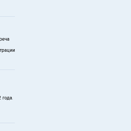
треча
трации
 года.