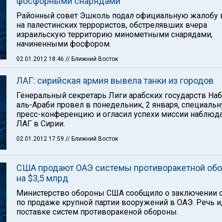
фосфорными снарядами
Районный совет Эшколь подал официальную жалобу 
на палестинских террористов, обстрелявших вчера
израильскую территорию минометными снарядами,
начиненными фосфором.
02.01.2012 18:46
// Ближний Восток
ЛАГ: сирийская армия вывела танки из городов
Генеральный секретарь Лиги арабских государств На
аль-Араби провел в понедельник, 2 января, специаль
пресс-конференцию и огласил успехи миссии наблюд
ЛАГ в Сирии.
02.01.2012 17:59
// Ближний Восток
США продают ОАЭ системы противоракетной об
на $3,5 млрд
Министерство обороны США сообщило о заключении 
по продаже крупной партии вооружений в ОАЭ. Речь и
поставке систем противоракеной обороны.