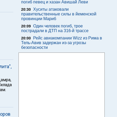
погиб певец и хазан Авишай Леви
Хуситы атаковали
20:30
правительственные силы в йеменской
провинции Мариб
Один человек погиб, трое
20:09
пострадали в ДТП на 316-й трассе
Рейс авиакомпании Wizz из Рима в
20:00
Тель-Авив задержан из-за угрозы
безопасности
ита",
амра,
Гилада
ам.
боров