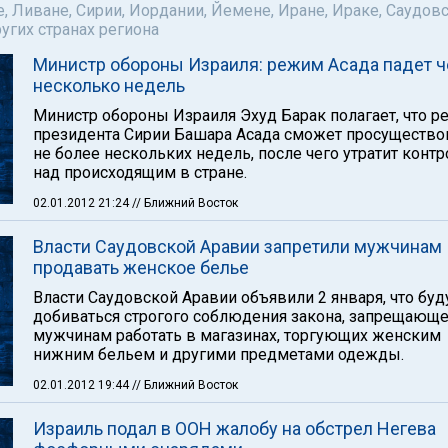
е, Ливане, Сирии, Иордании, Йемене, Иране, Ираке, Саудов
ругих странах региона
Министр обороны Израиля: режим Асада падет ч
несколько недель
Министр обороны Израиля Эхуд Барак полагает, что 
президента Сирии Башара Асада сможет просущество
не более нескольких недель, после чего утратит конт
над происходящим в стране.
02.01.2012 21:24
// Ближний Восток
Власти Саудовской Аравии запретили мужчинам
продавать женское белье
Власти Саудовской Аравии объявили 2 января, что буд
добиваться строгого соблюдения закона, запрещающ
мужчинам работать в магазинах, торгующих женским
нижним бельем и другими предметами одежды.
02.01.2012 19:44
// Ближний Восток
Израиль подал в ООН жалобу на обстрел Негева