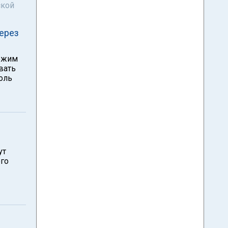
ской
ерез
режим
вать
роль
ут
его