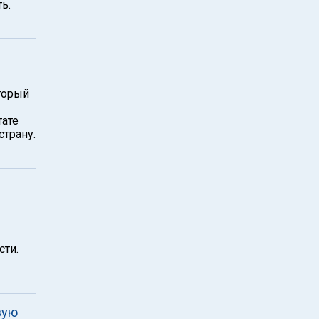
ь.
торый
ате
страну.
сти.
вую