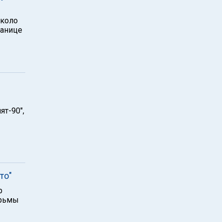
около
ранице
ят-90",
то"
р
юрьмы