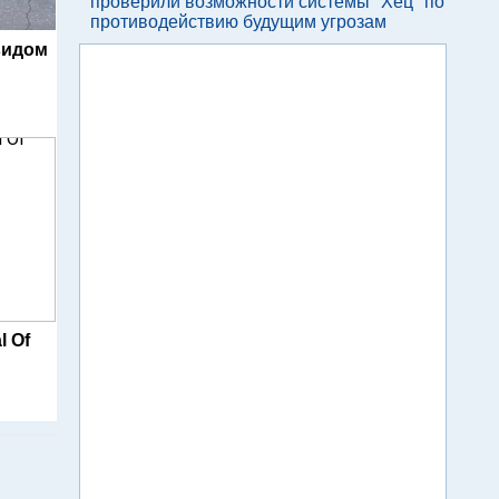
проверили возможности системы "Хец" по
противодействию будущим угрозам
видом
l Of