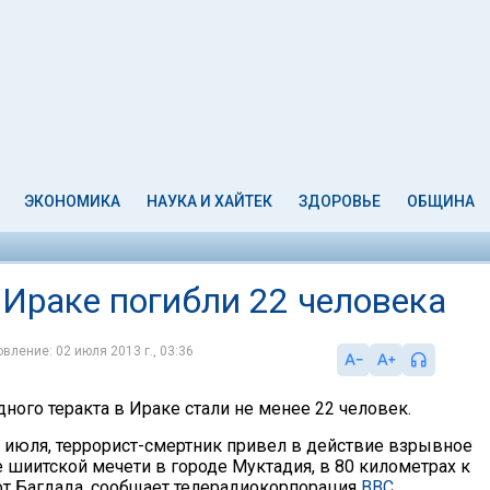
ЭКОНОМИКА
НАУКА И ХАЙТЕК
ЗДОРОВЬЕ
ОБЩИНА
в Ираке погибли 22 человека
вление: 02 июля 2013 г., 03:36
ного теракта в Ираке стали не менее 22 человек.
1 июля, террорист-смертник привел в действие взрывное
 шиитской мечети в городе Муктадия, в 80 километрах к
от Багдада, сообщает телерадиокорпорация
BBC
.