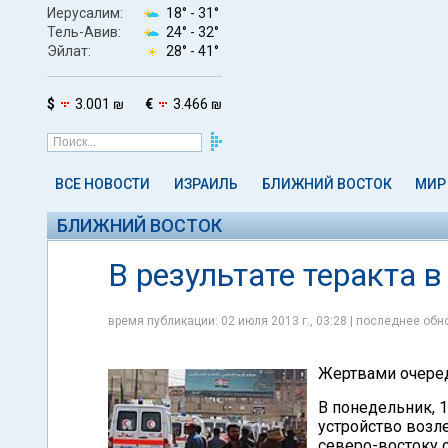
Иерусалим:
18° -
31°
Тель-Авив:
24° -
32°
Эйлат:
28° -
41°
$
3.001 ₪
€
3.466 ₪
ВСЕ НОВОСТИ
ИЗРАИЛЬ
БЛИЖНИЙ ВОСТОК
МИР
БЛИЖНИЙ ВОСТОК
В результате теракта 
время публикации: 02 июля 2013 г., 03:28 | последнее обно
Жертвами очеред
В понедельник, 
устройство возле
северо-востоку 