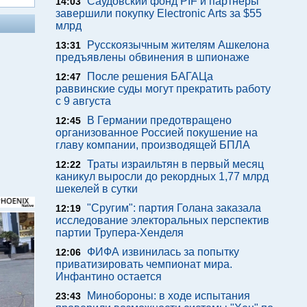
Саудовский фонд PIF и партнеры
14:03
завершили покупку Electronic Arts за $55
млрд
Русскоязычным жителям Ашкелона
13:31
предъявлены обвинения в шпионаже
После решения БАГАЦа
12:47
раввинские суды могут прекратить работу
с 9 августа
В Германии предотвращено
12:45
организованное Россией покушение на
главу компании, производящей БПЛА
Траты израильтян в первый месяц
12:22
каникул выросли до рекордных 1,77 млрд
шекелей в сутки
"Сругим": партия Голана заказала
12:19
исследование электоральных перспектив
партии Трупера-Хенделя
ФИФА извинилась за попытку
12:06
приватизировать чемпионат мира.
Инфантино остается
Минобороны: в ходе испытания
23:43