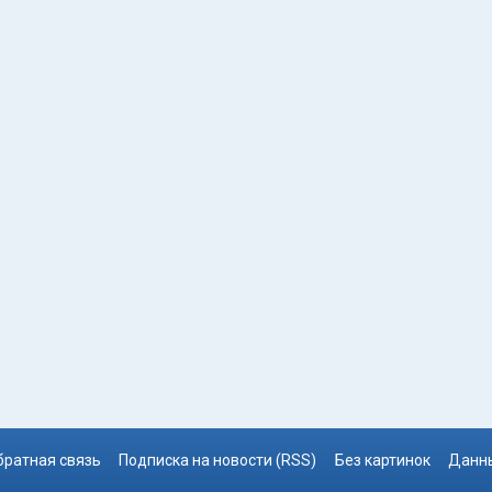
братная связь
Подписка на новости (RSS)
Без картинок
Данны