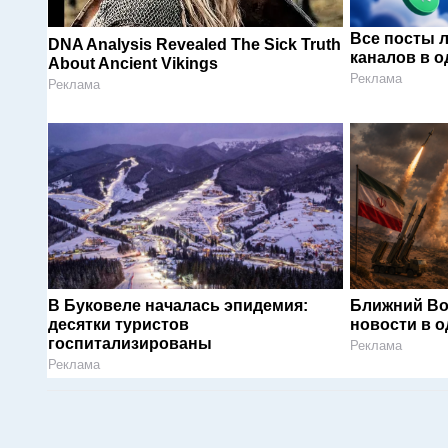
Все посты 
DNA Analysis Revealed The Sick Truth
каналов в о
About Ancient Vikings
Реклама
Реклама
В Буковеле началась эпидемия:
Ближний Во
десятки туристов
новости в 
госпитализированы
Реклама
Реклама