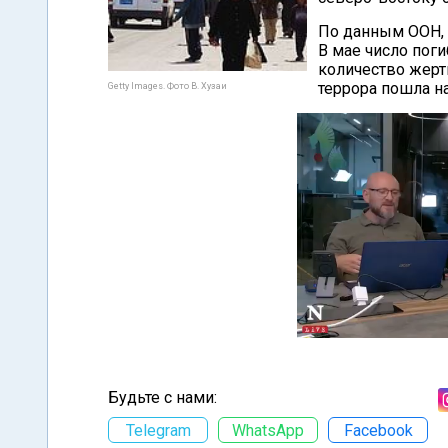
По данным ООН, в
В мае число пог
количество жертв
террора пошла на
Getty Images. Фото В. Хузаи
Будьте с нами:
Telegram
WhatsApp
Facebook