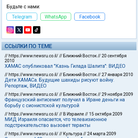
Будьте с нами:
Telegram
WhatsApp
Facebook
ССЫЛКИ ПО ТЕМЕ
//
https://www.newsru.co.il/
//
Ближний Восток
//
20 сентября
2010
ХАМАС опубликовал "Казнь Гилада Шалита": ВИДЕО
//
https://www.newsru.co.il/
//
Ближний Восток
//
27 января 2010
Дети ХАМАСа. Будущие шахиды рисуют войну.
Репортаж, ВИДЕО
//
https://www.newsru.co.il/
//
Ближний Восток
//
29 ноября 2009
Французский антисемит получил в Иране деньги на
борьбу с сионистской культурой
//
https://www.newsru.co.il/
//
В Израиле
//
15 октября 2009
МИД Израиля опасается, что телевизионное
подстрекательство вызовет теракты
//
https://www.newsru.co.il/
//
Культура
//
24 марта 2009