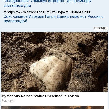
Скандальный "Олимпус инферно": до премьеры
считанные дни
//
https://www.newsru.co.il/
//
Культура
//
18 марта 2009
Секс-символ Израиля Генри Давид поможет России с
пропагандой
Mysterious Roman Statue Unearthed In Toledo
Реклама