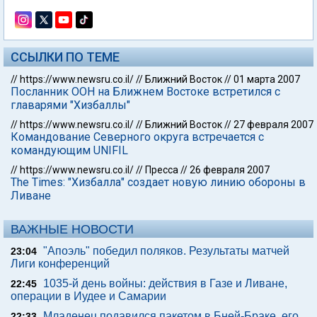
ССЫЛКИ ПО ТЕМЕ
//
https://www.newsru.co.il/
//
Ближний Восток
//
01 марта 2007
Посланник ООН на Ближнем Востоке встретился с
главарями "Хизбаллы"
//
https://www.newsru.co.il/
//
Ближний Восток
//
27 февраля 2007
Командование Северного округа встречается с
командующим UNIFIL
//
https://www.newsru.co.il/
//
Пресса
//
26 февраля 2007
The Times: "Хизбалла" создает новую линию обороны в
Ливане
ВАЖНЫЕ НОВОСТИ
"Апоэль" победил поляков. Результаты матчей
23:04
Лиги конференций
1035-й день войны: действия в Газе и Ливане,
22:45
операции в Иудее и Самарии
Младенец подавился пакетом в Бней-Браке, его
22:33