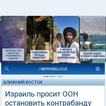
ИСПАНЕЦ ЗРЯ
НАПАЛ НА
РЕЗЕРВИСТА
ЦАХАЛА
02 МАРТА 2007
|
20:29
БЛИЖНИЙ ВОСТОК
Израиль просит ООН
остановить контрабанду