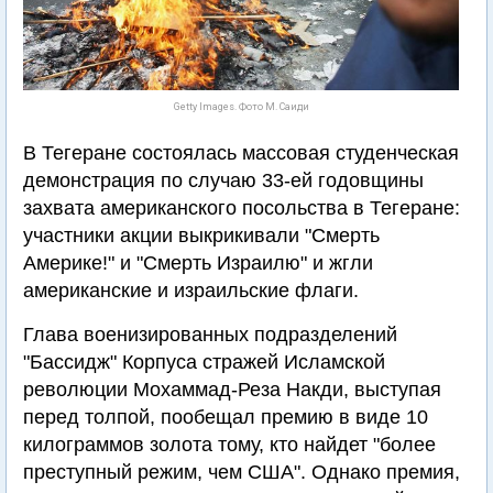
Getty Images. Фото М. Саиди
В Тегеране состоялась массовая студенческая
демонстрация по случаю 33-ей годовщины
захвата американского посольства в Тегеране:
участники акции выкрикивали "Смерть
Америке!" и "Смерть Израилю" и жгли
американские и израильские флаги.
Глава военизированных подразделений
"Бассидж" Корпуса стражей Исламской
революции Мохаммад-Реза Накди, выступая
перед толпой, пообещал премию в виде 10
килограммов золота тому, кто найдет "более
преступный режим, чем США". Однако премия,