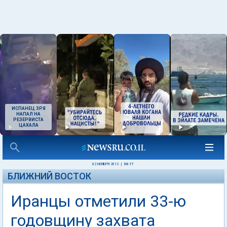
ИСПАНЕЦ ЗРЯ
НАПАЛ НА
РЕЗЕРВИСТА
ЦАХАЛА
02 НОЯБРЯ 2012
|
06:17
БЛИЖНИЙ ВОСТОК
Иранцы отметили 33-ю
годовщину захвата