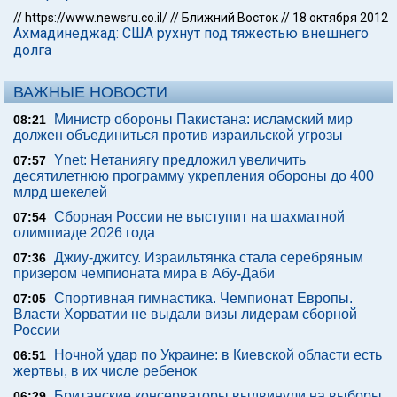
//
https://www.newsru.co.il/
//
Ближний Восток
//
18 октября 2012
Ахмадинеджад: США рухнут под тяжестью внешнего
долга
ВАЖНЫЕ НОВОСТИ
Министр обороны Пакистана: исламский мир
08:21
должен объединиться против израильской угрозы
Ynet: Нетаниягу предложил увеличить
07:57
десятилетнюю программу укрепления обороны до 400
млрд шекелей
Сборная России не выступит на шахматной
07:54
олимпиаде 2026 года
Джиу-джитсу. Израильтянка стала серебряным
07:36
призером чемпионата мира в Абу-Даби
Спортивная гимнастика. Чемпионат Европы.
07:05
Власти Хорватии не выдали визы лидерам сборной
России
Ночной удар по Украине: в Киевской области есть
06:51
жертвы, в их числе ребенок
Британские консерваторы выдвинули на выборы
06:29