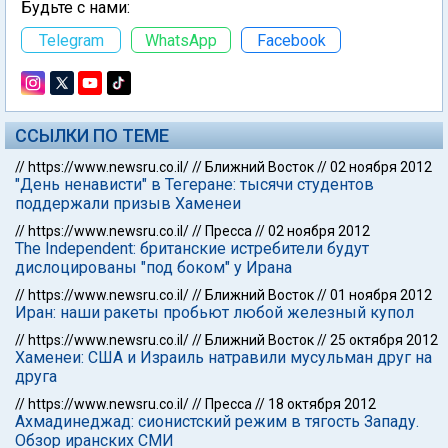
Будьте с нами:
Telegram
WhatsApp
Facebook
ССЫЛКИ ПО ТЕМЕ
//
https://www.newsru.co.il/
//
Ближний Восток
//
02 ноября 2012
"День ненависти" в Тегеране: тысячи студентов
поддержали призыв Хаменеи
//
https://www.newsru.co.il/
//
Пресса
//
02 ноября 2012
The Independent: британские истребители будут
дислоцированы "под боком" у Ирана
//
https://www.newsru.co.il/
//
Ближний Восток
//
01 ноября 2012
Иран: наши ракеты пробьют любой железный купол
//
https://www.newsru.co.il/
//
Ближний Восток
//
25 октября 2012
Хаменеи: США и Израиль натравили мусульман друг на
друга
//
https://www.newsru.co.il/
//
Пресса
//
18 октября 2012
Ахмадинеджад: сионистский режим в тягость Западу.
Обзор иранских СМИ