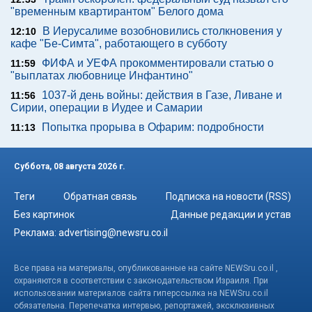
"временным квартирантом" Белого дома
В Иерусалиме возобновились столкновения у
12:10
кафе "Бе-Симта", работающего в субботу
ФИФА и УЕФА прокомментировали статью о
11:59
"выплатах любовнице Инфантино"
1037-й день войны: действия в Газе, Ливане и
11:56
Сирии, операции в Иудее и Самарии
Попытка прорыва в Офарим: подробности
11:13
Суббота, 08 августа 2026 г.
Теги
Обратная связь
Подписка на новости (RSS)
Без картинок
Данные редакции и устав
Реклама:
advertising@newsru.co.il
Все права на материалы, опубликованные на сайте NEWSru.co.il ,
охраняются в соответствии с законодательством Израиля. При
использовании материалов сайта гиперссылка на NEWSru.co.il
обязательна. Перепечатка интервью, репортажей, эксклюзивных