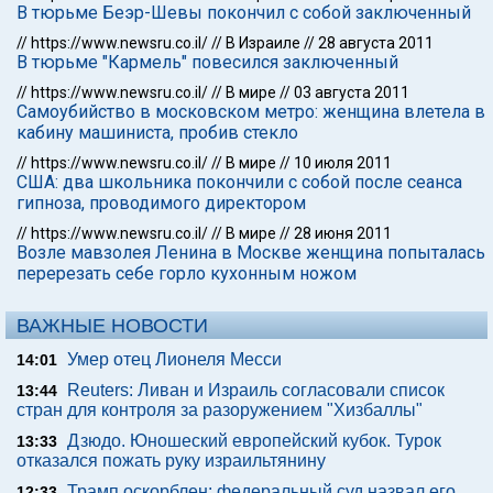
В тюрьме Беэр-Шевы покончил с собой заключенный
//
https://www.newsru.co.il/
//
В Израиле
//
28 августа 2011
В тюрьме "Кармель" повесился заключенный
//
https://www.newsru.co.il/
//
В мире
//
03 августа 2011
Самоубийство в московском метро: женщина влетела в
кабину машиниста, пробив стекло
//
https://www.newsru.co.il/
//
В мире
//
10 июля 2011
США: два школьника покончили с собой после сеанса
гипноза, проводимого директором
//
https://www.newsru.co.il/
//
В мире
//
28 июня 2011
Возле мавзолея Ленина в Москве женщина попыталась
перерезать себе горло кухонным ножом
ВАЖНЫЕ НОВОСТИ
Умер отец Лионеля Месси
14:01
Reuters: Ливан и Израиль согласовали список
13:44
стран для контроля за разоружением "Хизбаллы"
Дзюдо. Юношеский европейский кубок. Турок
13:33
отказался пожать руку израильтянину
Трамп оскорблен: федеральный суд назвал его
12:33