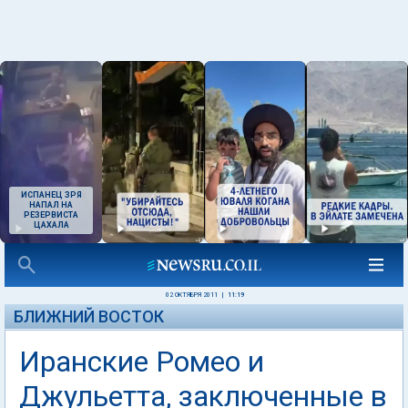
ИСПАНЕЦ ЗРЯ
НАПАЛ НА
РЕЗЕРВИСТА
ЦАХАЛА
02 ОКТЯБРЯ 2011
|
11:19
БЛИЖНИЙ ВОСТОК
Иранские Ромео и
Джульетта, заключенные в