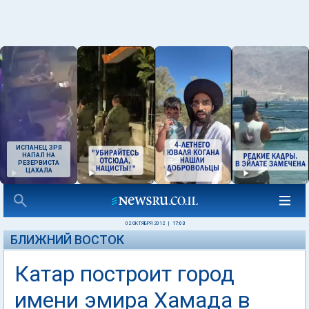
ИСПАНЕЦ ЗРЯ
НАПАЛ НА
РЕЗЕРВИСТА
ЦАХАЛА
02 ОКТЯБРЯ 2012
|
17:03
БЛИЖНИЙ ВОСТОК
Катар построит город
имени эмира Хамада в