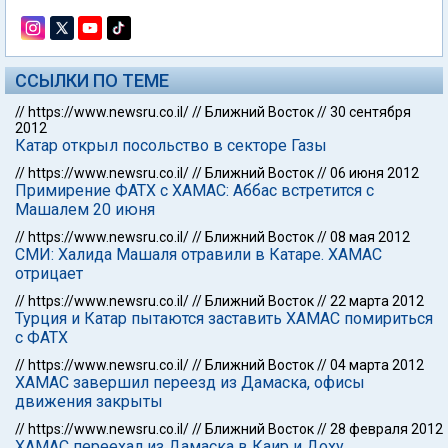
ССЫЛКИ ПО ТЕМЕ
//
https://www.newsru.co.il/
//
Ближний Восток
//
30 сентября
2012
Катар открыл посольство в секторе Газы
//
https://www.newsru.co.il/
//
Ближний Восток
//
06 июня 2012
Примирение ФАТХ с ХАМАС: Аббас встретится с
Машалем 20 июня
//
https://www.newsru.co.il/
//
Ближний Восток
//
08 мая 2012
СМИ: Халида Машаля отравили в Катаре. ХАМАС
отрицает
//
https://www.newsru.co.il/
//
Ближний Восток
//
22 марта 2012
Турция и Катар пытаются заставить ХАМАС помириться
с ФАТХ
//
https://www.newsru.co.il/
//
Ближний Восток
//
04 марта 2012
ХАМАС завершил переезд из Дамаска, офисы
движения закрыты
//
https://www.newsru.co.il/
//
Ближний Восток
//
28 февраля 2012
ХАМАС переехал из Дамаска в Каир и Доху