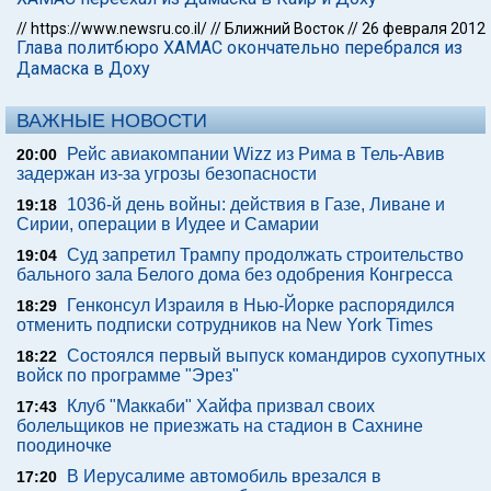
//
https://www.newsru.co.il/
//
Ближний Восток
//
26 февраля 2012
Глава политбюро ХАМАС окончательно перебрался из
Дамаска в Доху
ВАЖНЫЕ НОВОСТИ
Рейс авиакомпании Wizz из Рима в Тель-Авив
20:00
задержан из-за угрозы безопасности
1036-й день войны: действия в Газе, Ливане и
19:18
Сирии, операции в Иудее и Самарии
Суд запретил Трампу продолжать строительство
19:04
бального зала Белого дома без одобрения Конгресса
Генконсул Израиля в Нью-Йорке распорядился
18:29
отменить подписки сотрудников на New York Times
Состоялся первый выпуск командиров сухопутных
18:22
войск по программе "Эрез"
Клуб "Маккаби" Хайфа призвал своих
17:43
болельщиков не приезжать на стадион в Сахнине
поодиночке
В Иерусалиме автомобиль врезался в
17:20