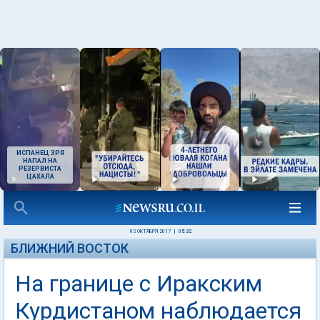
ИСПАНЕЦ ЗРЯ
НАПАЛ НА
РЕЗЕРВИСТА
ЦАХАЛА
02 ОКТЯБРЯ 2017
|
05:32
БЛИЖНИЙ ВОСТОК
На границе с Иракским
Курдистаном наблюдается