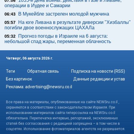
1035-й день войны: действия в Газе и Ливане,
07:06
операции в Иудее и Самарии
В Мукейбле застрелен молодой мужчина
06:43
На юге Ливана в результате диверсии "Хизбаллы"
05:57
погибли двое военнослужащих ЦАХАЛа
Прогноз погоды в Израиле на 6 августа:
05:32
небольшой спад жары, переменная облачность
Четверг, 06 августа 2026 г.
Теги
Обратная связь
Подписка на новости (RSS)
Без картинок
Данные редакции и устав
Реклама:
advertising@newsru.co.il
Все права на материалы, опубликованные на сайте NEWSru.co.il ,
охраняются в соответствии с законодательством Израиля. При
использовании материалов сайта гиперссылка на NEWSru.co.il
обязательна. Перепечатка интервью, репортажей, эксклюзивных
статей без согласования с редакцией запрещена – в том числе в
соцсетях. Использование фотоматериалов агентств не разрешается.