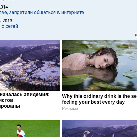
2014
ве, запретили общаться в интернете
я 2013
ых сетей
 началась эпидемия:
Why this ordinary drink is the se
истов
feeling your best every day
ированы
Реклама