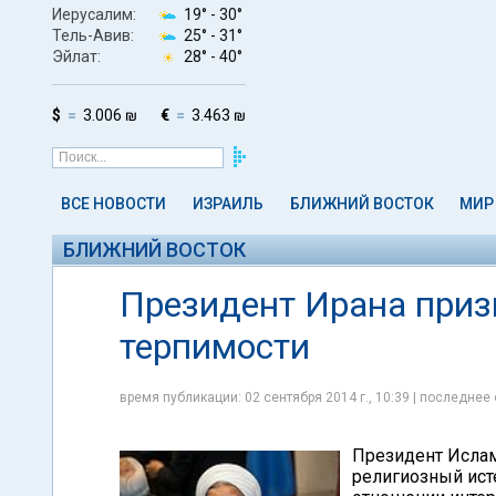
Иерусалим:
19° -
30°
Тель-Авив:
25° -
31°
Эйлат:
28° -
40°
$
3.006 ₪
€
3.463 ₪
ВСЕ НОВОСТИ
ИЗРАИЛЬ
БЛИЖНИЙ ВОСТОК
МИР
БЛИЖНИЙ ВОСТОК
Президент Ирана призв
терпимости
время публикации: 02 сентября 2014 г., 10:39 | последнее 
Президент Ислам
религиозный ист