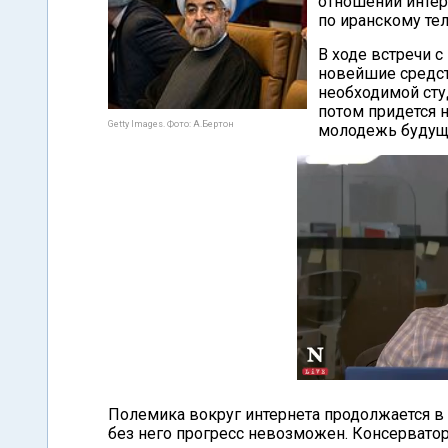
отношении интер
по иранскому те
В ходе встречи с
новейшие средст
необходимой студ
потом придется 
Getty Images. Фото: А.Бертон
молодежь будущег
Полемика вокруг интернета продолжается в
без него прогресс невозможен. Консервато