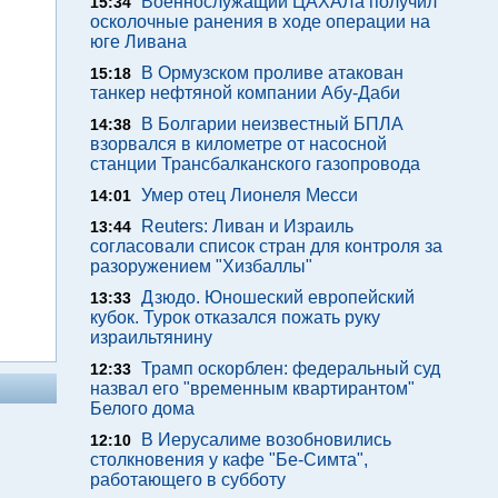
Военнослужащий ЦАХАЛа получил
15:34
осколочные ранения в ходе операции на
юге Ливана
В Ормузском проливе атакован
15:18
танкер нефтяной компании Абу-Даби
В Болгарии неизвестный БПЛА
14:38
взорвался в километре от насосной
станции Трансбалканского газопровода
Умер отец Лионеля Месси
14:01
Reuters: Ливан и Израиль
13:44
согласовали список стран для контроля за
разоружением "Хизбаллы"
Дзюдо. Юношеский европейский
13:33
кубок. Турок отказался пожать руку
израильтянину
Трамп оскорблен: федеральный суд
12:33
назвал его "временным квартирантом"
Белого дома
В Иерусалиме возобновились
12:10
столкновения у кафе "Бе-Симта",
работающего в субботу