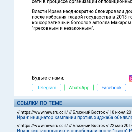
сети в процессе организации оппозиционны
Власти Ирана неоднократно блокировали до
после избрания главой государства в 2013 г
консервативный богослов аятолла Макарем 
"греховным и незаконным".
Будьте с нами:
Telegram
WhatsApp
Facebook
ССЫЛКИ ПО ТЕМЕ
//
https://www.newsru.co.il/
//
Ближний Восток
//
10 июня 20
Иран: инициатор кампании против хиджаба объявл
//
https://www.newsru.co.il/
//
Ближний Восток
//
22 мая 201
Иранских танцовщиков освободили после "твита" 