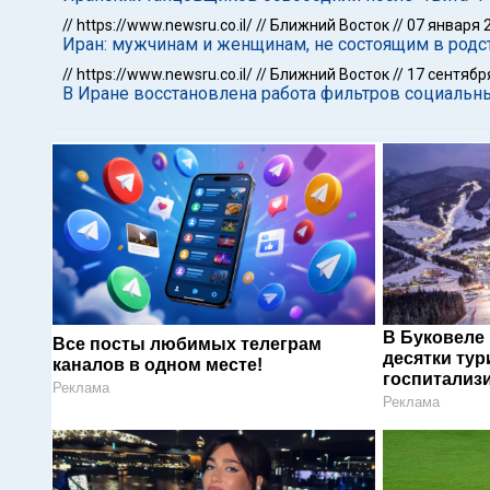
//
https://www.newsru.co.il/
//
Ближний Восток
//
07 января 
Иран: мужчинам и женщинам, не состоящим в родст
//
https://www.newsru.co.il/
//
Ближний Восток
//
17 сентябр
В Иране восстановлена работа фильтров социальн
В Буковеле
Все посты любимых телеграм
десятки тур
каналов в одном месте!
госпитализ
Реклама
Реклама