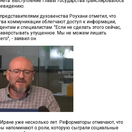
нета. Выступление главы государства транслировалось
левидению.
 представителями духовенства Роухани отметил, что
ва коммуникации облегчают доступ к информации,
ентам и специалистам. "Если не сделать этого сейчас,
наверстывать упущенное. Мы не можем лишать
о", - заявил он.
 Иране уже несколько лет. Реформаторы отмечают, что
ры напоминают о роли, которую сыграли социальные