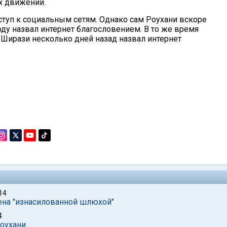
х движений.
ступ к социальным сетям. Однако сам Роухани вскоре
оду назвал интернет благословением. В то же время
Ширази несколько дней назад назвал интернет
14
ена "изнасилованной шлюхой"
4
Роухани