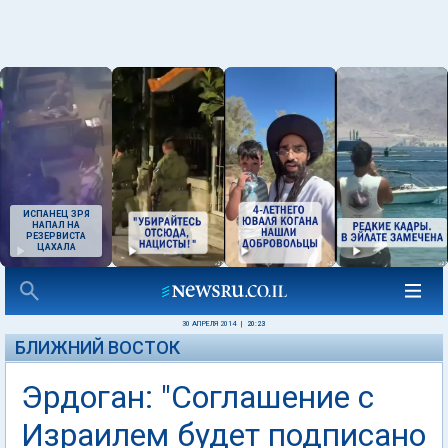
ИСПАНЕЦ ЗРЯ
НАПАЛ НА
РЕЗЕРВИСТА
ЦАХАЛА
30 АПРЕЛЯ 2014
|
20:23
БЛИЖНИЙ ВОСТОК
Эрдоган: "Соглашение с
Израилем будет подписано