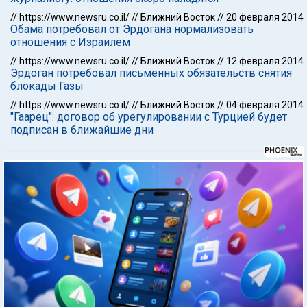
//
https://www.newsru.co.il/
//
Ближний Восток
//
20 февраля 2014
Обама потребовал от Эрдогана нормализовать
отношения с Израилем
//
https://www.newsru.co.il/
//
Ближний Восток
//
12 февраля 2014
Эрдоган потребовал письменных обязательств снятия
блокады Газы
//
https://www.newsru.co.il/
//
Ближний Восток
//
04 февраля 2014
"Гаарец": договор об урегулировании с Турцией будет
подписан в ближайшие дни