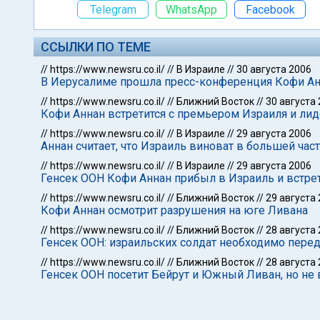
Telegram
WhatsApp
Facebook
ССЫЛКИ ПО ТЕМЕ
//
https://www.newsru.co.il/
//
В Израиле
//
30 августа 2006
В Иерусалиме прошла пресс-конференция Кофи Ан
//
https://www.newsru.co.il/
//
Ближний Восток
//
30 августа
Кофи Аннан встретится с премьером Израиля и ли
//
https://www.newsru.co.il/
//
В Израиле
//
29 августа 2006
Аннан считает, что Израиль виноват в большей ча
//
https://www.newsru.co.il/
//
В Израиле
//
29 августа 2006
Генсек ООН Кофи Аннан прибыл в Израиль и встре
//
https://www.newsru.co.il/
//
Ближний Восток
//
29 августа
Кофи Аннан осмотрит разрушения на юге Ливана
//
https://www.newsru.co.il/
//
Ближний Восток
//
28 августа
Генсек ООН: израильских солдат необходимо пере
//
https://www.newsru.co.il/
//
Ближний Восток
//
28 августа
Генсек ООН посетит Бейрут и Южный Ливан, но не 