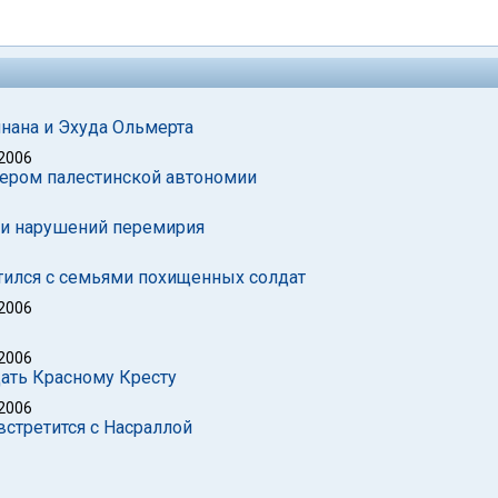
нана и Эхуда Ольмерта
 2006
дером палестинской автономии
сти нарушений перемирия
тился с семьями похищенных солдат
 2006
 2006
дать Красному Кресту
 2006
встретится с Насраллой