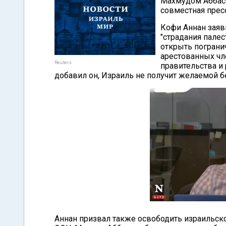
Махмудом Аббасо
совместная прес
Кофи Аннан заяви
"страдания палес
открыть пограни
арестованных чл
Reuters
правительства и
добавил он, Израиль не получит желаемой б
Аннан призвал также освободить израильск