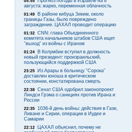
Прогноз погоды в Израиле на 8
05:55
августа: жарко, переменная облачность
В районе кибуца Зиким, около
01:49
границы Газы, было повреждено
заграждение. ЦАХАЛ проводит операцию
CNN: глава Объединенного
01:32
комитета начальников штабов США ищет
"выход" из войны с Ираном
В Колумбии вступил в должность
01:24
новый президент: произраильский,
пользующийся поддержкой США
Из Арары в больницу "Сорока"
23:25
доставлен юноша в критическом
состоянии, констатирована смерть
Сенат США одобрил законопроект
22:38
Линдси Грэма о санкциях против Ирана и
России
1036-й день войны: действия в Газе,
22:35
Ливане и Сирии, операции в Иудее и
Самарии
ЦАХАЛ объяснил, почему не
22:12