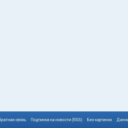
братная связь
Подписка на новости (RSS)
Без картинок
Данны