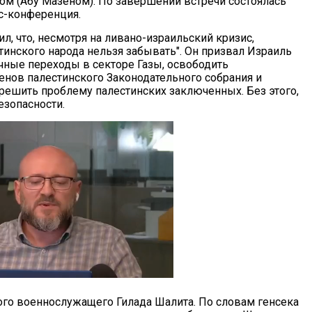
м (Абу Мазеном). По завершении встречи состоялась
с-конференция.
л, что, несмотря на ливано-израильский кризис,
тинского народа нельзя забывать". Он призвал Израиль
чные переходы в секторе Газы, освободить
енов палестинского Законодательного собрания и
 решить проблему палестинских заключенных. Без этого,
езопасности.
ого военнослужащего Гилада Шалита. По словам генсека