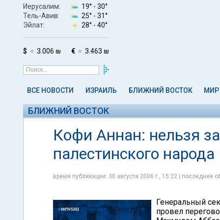
Иерусалим:
19° -
30°
Тель-Авив:
25° -
31°
Эйлат:
28° -
40°
$
3.006 ₪
€
3.463 ₪
ВСЕ НОВОСТИ
ИЗРАИЛЬ
БЛИЖНИЙ ВОСТОК
МИР
БЛИЖНИЙ ВОСТОК
Кофи Аннан: нельзя з
палестинского народа
время публикации: 30 августа 2006 г., 15:22 | последнее об
Генеральный сек
провел перегово