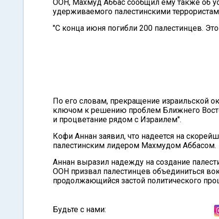
ООН, Махмуд Аббас сообщил ему также об у
удерживаемого палестинскими террористам
"С конца июня погибли 200 палестинцев. Это
По его словам, прекращение израильской ок
ключом к решению проблем Ближнего Восток
и процветание рядом с Израилем".
Кофи Аннан заявил, что надеется на скорей
палестинским лидером Махмудом Аббасом.
Аннан выразил надежду на создание палести
ООН призвал палестинцев объединиться вокр
продолжающийся застой политического проце
Будьте с нами: