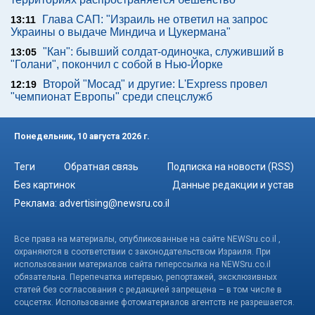
Глава САП: "Израиль не ответил на запрос
13:11
Украины о выдаче Миндича и Цукермана"
"Кан": бывший солдат-одиночка, служивший в
13:05
"Голани", покончил с собой в Нью-Йорке
Второй "Мосад" и другие: L'Express провел
12:19
"чемпионат Европы" среди спецслужб
Понедельник, 10 августа 2026 г.
Теги
Обратная связь
Подписка на новости (RSS)
Без картинок
Данные редакции и устав
Реклама:
advertising@newsru.co.il
Все права на материалы, опубликованные на сайте NEWSru.co.il ,
охраняются в соответствии с законодательством Израиля. При
использовании материалов сайта гиперссылка на NEWSru.co.il
обязательна. Перепечатка интервью, репортажей, эксклюзивных
статей без согласования с редакцией запрещена – в том числе в
соцсетях. Использование фотоматериалов агентств не разрешается.