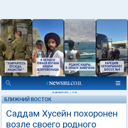
30 ДЕКАБРЯ 2006
|
11:52
БЛИЖНИЙ ВОСТОК
Саддам Хусейн похоронен
возле своего родного