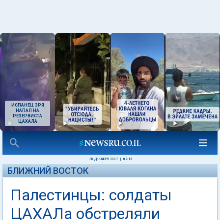
ИСПАНЕЦ ЗРЯ
НАПАЛ НА
РЕЗЕРВИСТА
ЦАХАЛА
30 ДЕКАБРЯ 2007
|
02:15
БЛИЖНИЙ ВОСТОК
Палестинцы: солдаты
ЦАХАЛа обстреляли