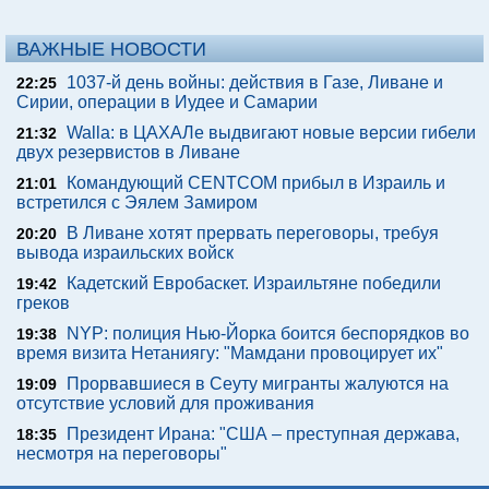
ВАЖНЫЕ НОВОСТИ
1037-й день войны: действия в Газе, Ливане и
22:25
Сирии, операции в Иудее и Самарии
Walla: в ЦАХАЛе выдвигают новые версии гибели
21:32
двух резервистов в Ливане
Командующий CENTCOM прибыл в Израиль и
21:01
встретился с Эялем Замиром
В Ливане хотят прервать переговоры, требуя
20:20
вывода израильских войск
Кадетский Евробаскет. Израильтяне победили
19:42
греков
NYP: полиция Нью-Йорка боится беспорядков во
19:38
время визита Нетаниягу: "Мамдани провоцирует их"
Прорвавшиеся в Сеуту мигранты жалуются на
19:09
отсутствие условий для проживания
Президент Ирана: "США – преступная держава,
18:35
несмотря на переговоры"