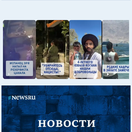
ИСПАНЕЦ ЗРЯ
НАПАЛ НА
РЕЗЕРВИСТА
ЦАХАЛА