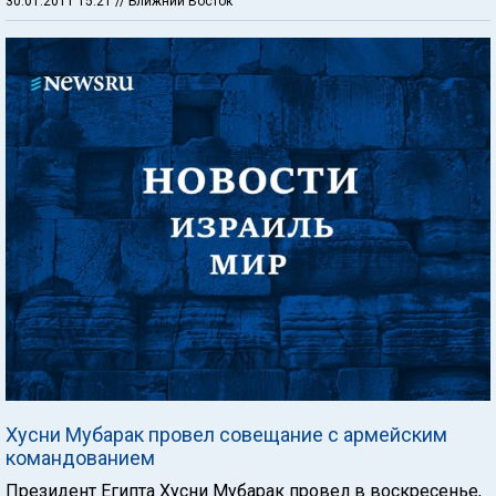
30.01.2011 15:21
// Ближний Восток
Хусни Мубарак провел совещание с армейским
командованием
Президент Египта Хусни Мубарак провел в воскресенье,