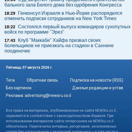
бального зала Белого дома без одобрения Конгресса
Генконсул Израиля в Нью-Йорке распорядился
18:29
отменить подписки сотрудников на New York Times
Состоялся первый выпуск командиров сухопутных
18:22
войск по программе "Эрез"
Клуб "Маккаби" Хайфа призвал своих
17:43
болельщиков не приезжать на стадион в Сахнине
поодиночке
Пятница, 07 августа 2026 г.
Теги
Обратная связь
Подписка на новости (RSS)
Без картинок
Данные редакции и устав
Реклама:
advertising@newsru.co.il
Все права на материалы, опубликованные на сайте NEWSru.co.il ,
охраняются в соответствии с законодательством Израиля. При
использовании материалов сайта гиперссылка на NEWSru.co.il
обязательна. Перепечатка интервью, репортажей, эксклюзивных
статей без согласования с редакцией запрещена – в том числе в