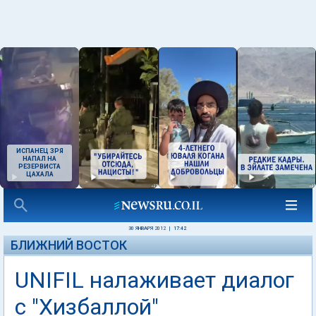
ИСПАНЕЦ ЗРЯ
НАПАЛ НА
РЕЗЕРВИСТА
ЦАХАЛА
30 ЯНВАРЯ 2012
|
17:42
БЛИЖНИЙ ВОСТОК
UNIFIL налаживает диалог
с "Хизбаллой"