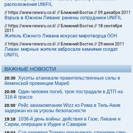
расположения UNIFIL
//
https://www.newsru.co.il/
//
Ближний Восток
//
09 декабря 2011
Взрыв в Южном Ливане: ранены сотрудники UNIFIL
//
https://www.newsru.co.il/
//
Ближний Восток
//
18 сентября
2011
Житель Южного Ливана искусал миротворца ООН
//
https://www.newsru.co.il/
//
Ближний Восток
//
29 июня 2011
Ливан: мирные жители забросали камнями солдат
UNIFIL
ВАЖНЫЕ НОВОСТИ
Хуситы атаковали правительственные силы в
20:30
йеменской провинции Мариб
Один человек погиб, трое пострадали в ДТП на
20:09
316-й трассе
Рейс авиакомпании Wizz из Рима в Тель-Авив
20:00
задержан из-за угрозы безопасности
1036-й день войны: действия в Газе, Ливане и
19:18
Сирии, операции в Иудее и Самарии
Суд запретил Трампу продолжать строительство
19:04