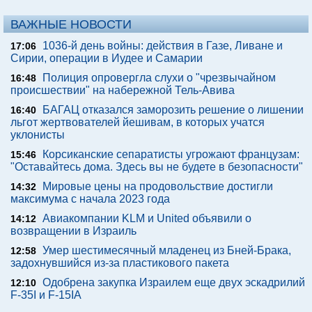
ВАЖНЫЕ НОВОСТИ
1036-й день войны: действия в Газе, Ливане и
17:06
Сирии, операции в Иудее и Самарии
Полиция опровергла слухи о "чрезвычайном
16:48
происшествии" на набережной Тель-Авива
БАГАЦ отказался заморозить решение о лишении
16:40
льгот жертвователей йешивам, в которых учатся
уклонисты
Корсиканские сепаратисты угрожают французам:
15:46
"Оставайтесь дома. Здесь вы не будете в безопасности"
Мировые цены на продовольствие достигли
14:32
максимума с начала 2023 года
Авиакомпании KLM и United объявили о
14:12
возвращении в Израиль
Умер шестимесячный младенец из Бней-Брака,
12:58
задохнувшийся из-за пластикового пакета
Одобрена закупка Израилем еще двух эскадрилий
12:10
F-35I и F-15IA