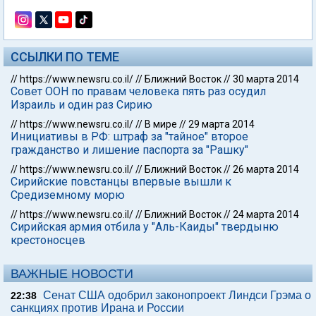
ССЫЛКИ ПО ТЕМЕ
//
https://www.newsru.co.il/
//
Ближний Восток
//
30 марта 2014
Совет ООН по правам человека пять раз осудил
Израиль и один раз Сирию
//
https://www.newsru.co.il/
//
В мире
//
29 марта 2014
Инициативы в РФ: штраф за "тайное" второе
гражданство и лишение паспорта за "Рашку"
//
https://www.newsru.co.il/
//
Ближний Восток
//
26 марта 2014
Сирийские повстанцы впервые вышли к
Средиземному морю
//
https://www.newsru.co.il/
//
Ближний Восток
//
24 марта 2014
Сирийская армия отбила у "Аль-Каиды" твердыню
крестоносцев
ВАЖНЫЕ НОВОСТИ
Сенат США одобрил законопроект Линдси Грэма о
22:38
санкциях против Ирана и России