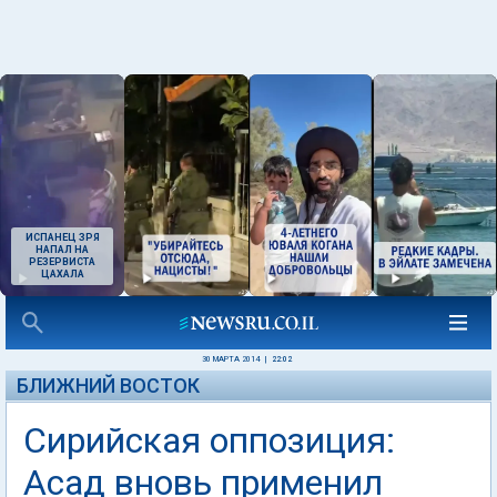
ИСПАНЕЦ ЗРЯ
НАПАЛ НА
РЕЗЕРВИСТА
ЦАХАЛА
30 МАРТА 2014
|
22:02
БЛИЖНИЙ ВОСТОК
Сирийская оппозиция:
Асад вновь применил