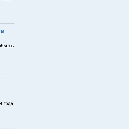
.
 в
ибыл в
 года.