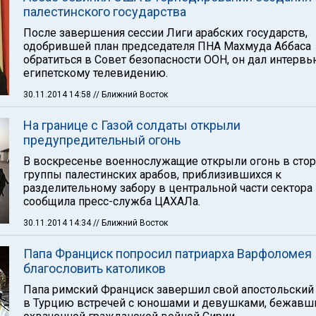
палестинского государства
После завершения сессии Лиги арабских государств,
одобрившей план председателя ПНА Махмуда Аббаса
обратиться в Совет безопасности ООН, он дал интерв
египетскому телевидению.
30.11.2014 14:58
// Ближний Восток
На границе с Газой солдаты открыли
предупредительный огонь
В воскресенье военнослужащие открыли огонь в сто
группы палестинских арабов, приблизившихся к
разделительному забору в центральной части сектора 
сообщила пресс-служба ЦАХАЛа.
30.11.2014 14:34
// Ближний Восток
Папа Франциск попросил патриарха Варфоломея
благословить католиков
Папа римский Франциск завершил свой апостольский
в Турцию встречей с юношами и девушками, бежавш