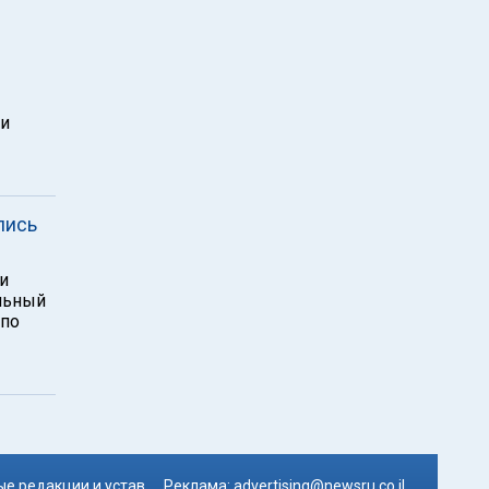
ти
лись
и
льный
 по
е редакции и устав
Реклама:
advertising@newsru.co.il