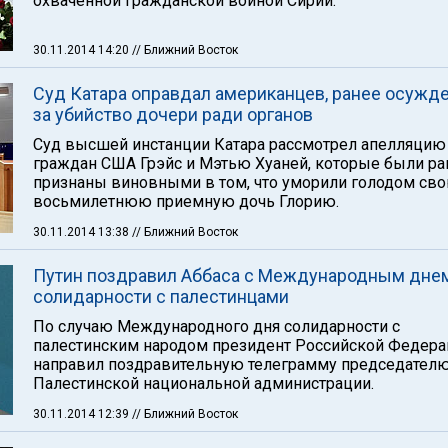
охваченной гражданской войной Сирии.
30.11.2014 14:20
// Ближний Восток
Суд Катара оправдал американцев, ранее осужд
за убийство дочери ради органов
Суд высшей инстанции Катара рассмотрел апелляцию
граждан США Грэйс и Мэтью Хуаней, которые были ра
признаны виновными в том, что уморили голодом св
восьмилетнюю приемную дочь Глорию.
30.11.2014 13:38
// Ближний Восток
Путин поздравил Аббаса с Международным дне
солидарности с палестинцами
По случаю Международного дня солидарности с
палестинским народом президент Российской Федер
направил поздравительную телеграмму председател
Палестинской национальной администрации.
30.11.2014 12:39
// Ближний Восток