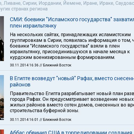
е, Ливане, Сирии, Иордании, Йемене, Иране, Ираке, Саудов
ругих странах региона
СМИ: боевики "Исламского государства" захвати
плен израильтянку
На нескольких сайтах, принадлежащих исламистским
группировкам в Сирии, появилась информация о том, 
боевики "Исламского государства" взяли в плен
израильтянку, присоединившуюся в начале месяца к
курдским военизированным формированиям.
30.11.2014 16:36
// Ближний Восток
В Египте возведут "новый" Рафах, вместо снесен
районов
Правительство Египта разрабатывает новый план раз
города Рафах. Он предусматривает возведение новых
жилых районов вместо сотен домов, снесенных во в
строительства буферной зоны.
30.11.2014 16:01
// Ближний Восток
Аббас обвинил США в торпедировании создания