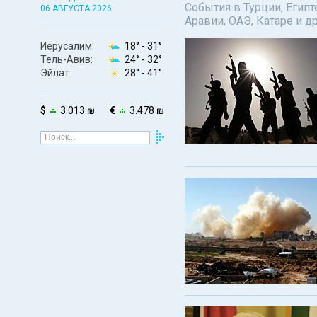
События в Турции, Египт
06 АВГУСТА 2026
Аравии, ОАЭ, Катаре и д
Иерусалим:
18° -
31°
Тель-Авив:
24° -
32°
Эйлат:
28° -
41°
$
3.013 ₪
€
3.478 ₪