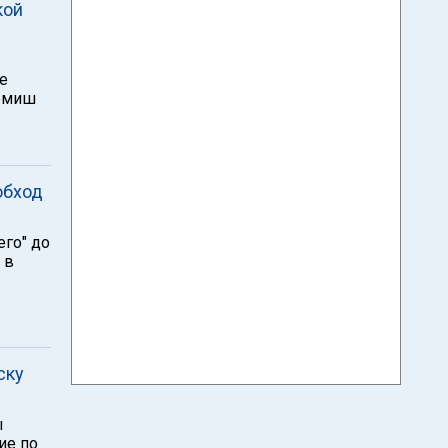
кой
е
хемиш
обход
его" до
 в
ску
ы
ие по