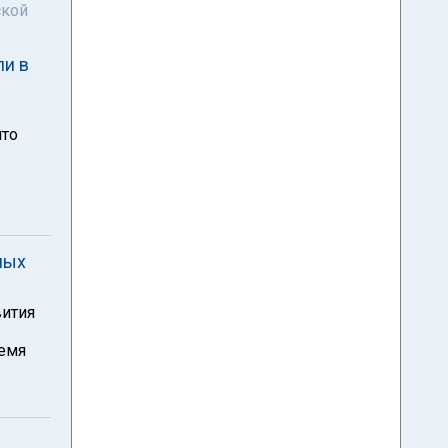
ской
ли в
что
ных
вития
ремя