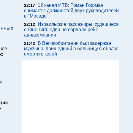
12 канал ИТВ: Роман Гофман
22:17
снимает с должностей двух руководителей
в "Мосаде"
Израильские пассажиры, судящиеся
22:12
енных
с Blue Bird, едва не сорвали рейс
авиакомпании
В Великобритании был задержан
21:42
нее
мужчина, пришедший в больницу в образе
ою
смерти с косой
м
ации
ю