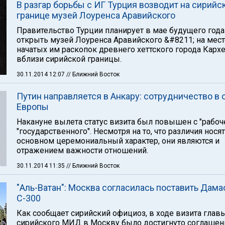
В разгар борьбы с ИГ Турция возводит на сирийс
границе музей Лоуренса Аравийского
Правительство Турции планирует в мае будущего года
открыть музей Лоуренса Аравийского &#8211; на мест
начатых им раскопок древнего хеттского города Кар
вблизи сирийской границы.
30.11.2014 12:07
// Ближний Восток
Путин направляется в Анкару: сотрудничество в 
Европы
Накануне вылета статус визита был повышен с "рабоч
"государственного". Несмотря на то, что различия носят
основном церемониальный характер, они являются и
отражением важности отношений.
30.11.2014 11:35
// Ближний Восток
"Аль-Ватан": Москва согласилась поставить Дама
С-300
Как сообщает сирийский официоз, в ходе визита глав
сирийского МИД в Москву было достигнуто соглашен