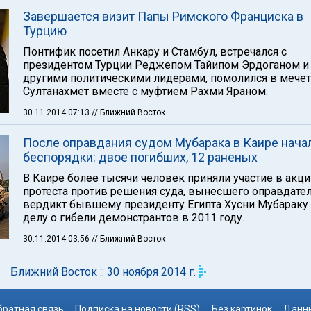
Завершается визит Папы Римского Франциска в
Турцию
Понтифик посетил Анкару и Стамбул, встречался с
президентом Турции Реджепом Тайипом Эрдоганом и
другими политическими лидерами, помолился в мече
Султанахмет вместе с муфтием Рахми Яраном.
30.11.2014 07:13
// Ближний Восток
После оправдания судом Мубарака в Каире нача
беспорядки: двое погибших, 12 раненых
В Каире более тысячи человек приняли участие в акци
протеста против решения суда, вынесшего оправдате
вердикт бывшему президенту Египта Хусни Мубараку
делу о гибели демонстрантов в 2011 году.
30.11.2014 03:56
// Ближний Восток
Ближний Восток :: 30 ноября 2014 г.
братная связь
Подписка на новости (RSS)
Без картинок
Данны