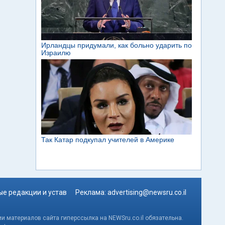
е редакции и устав
Реклама:
advertising@newsru.co.il
и материалов сайта гиперссылка на NEWSru.co.il обязательна.