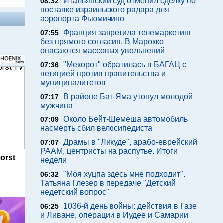
Итальянский суд отменил сделку по
08:32
поставке израильского радара для
аэропорта Фьюмичино
Франция запретила телемаркетинг
07:55
без прямого согласия. В Марокко
опасаются массовых увольнений
"Мекорот" обратилась в БАГАЦ с
07:36
петицией против правительства и
муниципалитетов
В районе Бат-Яма утонул молодой
07:17
мужчина
Около Бейт-Шемеша автомобиль
07:09
насмерть сбил велосипедиста
Драмы в "Ликуде", арабо-еврейский
07:07
РААМ, центристы на распутье. Итоги
orst
недели
"Моя хуцпа здесь мне подходит".
06:32
Татьяна Глезер в передаче "Детский
недетский вопрос"
1036-й день войны: действия в Газе
06:25
и Ливане, операции в Иудее и Самарии