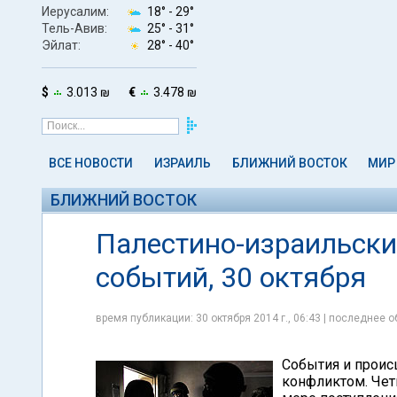
Иерусалим:
18° -
29°
Тель-Авив:
25° -
31°
Эйлат:
28° -
40°
$
3.013 ₪
€
3.478 ₪
ВСЕ НОВОСТИ
ИЗРАИЛЬ
БЛИЖНИЙ ВОСТОК
МИР
БЛИЖНИЙ ВОСТОК
Палестино-израильски
событий, 30 октября
время публикации: 30 октября 2014 г., 06:43 | последнее о
События и проис
конфликтом. Чет