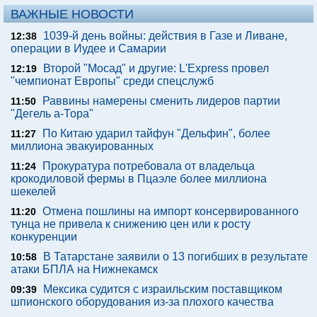
ВАЖНЫЕ НОВОСТИ
1039-й день войны: действия в Газе и Ливане,
12:38
операции в Иудее и Самарии
Второй "Мосад" и другие: L'Express провел
12:19
"чемпионат Европы" среди спецслужб
Раввины намерены сменить лидеров партии
11:50
"Дегель а-Тора"
По Китаю ударил тайфун "Дельфин", более
11:27
миллиона эвакуированных
Прокуратура потребовала от владельца
11:24
крокодиловой фермы в Пцаэле более миллиона
шекелей
Отмена пошлины на импорт консервированного
11:20
тунца не привела к снижению цен или к росту
конкуренции
В Татарстане заявили о 13 погибших в результате
10:58
атаки БПЛА на Нижнекамск
Мексика судится с израильским поставщиком
09:39
шпионского оборудования из-за плохого качества