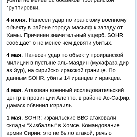
убиты не менее 12 боевиков проиранской
группировки.
4 июня
. Нанесен удар по иранскому военному
объекту в районе города Масьяф к западу от
Хамы. Причинен значительный ущерб. SOHR
сообщает о не менее чем девяти убитых.
4 мая
. Нанесен удар по объекту проиранской
милиции в пустыне аль-Маядин (мухафаза Дир
аз-Зур), на сирийско-иракской границе. По
данным SOHR, убиты 14 иранцев и иракцев.
4 мая
. Атакован военный исследовательский
центр в провинции Алеппо, в районе Ас-Сафир.
Дамаск обвинил Израиль.
1 мая
. SOHR: израильские ВВС атаковали
склады "Хизбаллы" в Хомсе. Командование
армии Сирии: это не было атакой, речь о