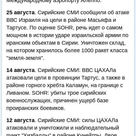
Международному аэропорту Алеппо.
25 августа
. Сирийские СМИ сообщили об атаке
ВВС Израиля на цели в районе Масьяфа и
Тартусе. По оценке SOHR, речь идет о самом
мощном в истории ударе израильской армии по
иранским объектам в Сирии. Уничтожен склад,
на котором хранилось более 1000 ракет класса
"земля-земля".
14 августа
. Сирийские СМИ: ВВС ЦАХАЛа
атаковали цели в провинции Тартус, а также в
районе горного хребта Каламун, на границе с
Ливаном. SOHR: убиты трое сирийских
военнослужащих, причинен ущерб базе
проиранских боевиков.
12 августа
. Сирийские СМИ: силы ЦАХАЛа
атаковали и уничтожили и наблюдательный
пункт "Хизбаллы" в районе Кунейтры. Двое