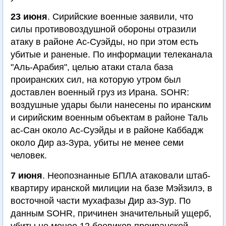
23 июня
. Сирийские военные заявили, что
силы противовоздушной обороны отразили
атаку в районе Ас-Суэйды, но при этом есть
убитые и раненые. По информации телеканала
"Аль-Арабия", целью атаки стала база
проиранских сил, на которую утром был
доставлен военный груз из Ирана. SOHR:
воздушные удары были нанесены по иранским
и сирийским военным объектам в районе Таль
ас-Сан около Ас-Суэйды и в районе Каббадж
около Дир аз-Зура, убиты не менее семи
человек.
7 июня
. Неопознанные БПЛА атаковали штаб-
квартиру иранской милиции на базе Мэйзилэ, в
восточной части мухафазы Дир аз-Зур. По
данным SOHR, причинен значительный ущерб,