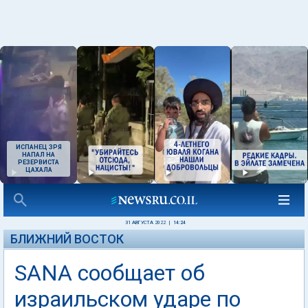
ИСПАНЕЦ ЗРЯ
НАПАЛ НА
РЕЗЕРВИСТА
ЦАХАЛА
31 АВГУСТА 2022
|
14:24
БЛИЖНИЙ ВОСТОК
SANA сообщает об
израильском ударе по