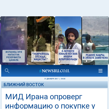
ИСПАНЕЦ ЗРЯ
НАПАЛ НА
РЕЗЕРВИСТА
ЦАХАЛА
31 ДЕКАБРЯ 2007
|
04:00
БЛИЖНИЙ ВОСТОК
МИД Ирана опроверг
информацию о покупке у