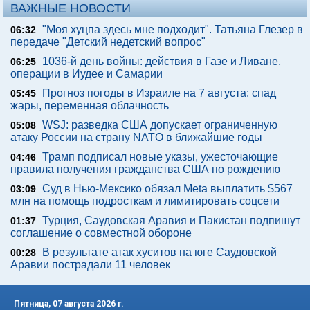
ВАЖНЫЕ НОВОСТИ
"Моя хуцпа здесь мне подходит". Татьяна Глезер в
06:32
передаче "Детский недетский вопрос"
1036-й день войны: действия в Газе и Ливане,
06:25
операции в Иудее и Самарии
Прогноз погоды в Израиле на 7 августа: спад
05:45
жары, переменная облачность
WSJ: разведка США допускает ограниченную
05:08
атаку России на страну NATO в ближайшие годы
Трамп подписал новые указы, ужесточающие
04:46
правила получения гражданства США по рождению
Суд в Нью-Мексико обязал Meta выплатить $567
03:09
млн на помощь подросткам и лимитировать соцсети
Турция, Саудовская Аравия и Пакистан подпишут
01:37
соглашение о совместной обороне
В результате атак хуситов на юге Саудовской
00:28
Аравии пострадали 11 человек
Пятница, 07 августа 2026 г.