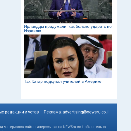
е редакции и устав
Реклама:
advertising@newsru.co.il
и материалов сайта гиперссылка на NEWSru.co.il обязательна.