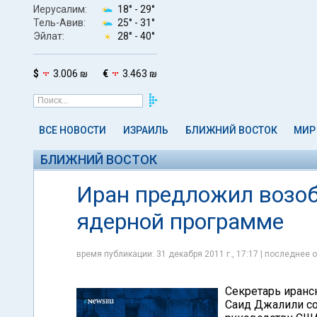
Иерусалим:
18° -
29°
Тель-Авив:
25° -
31°
Эйлат:
28° -
40°
$
3.006 ₪
€
3.463 ₪
ВСЕ НОВОСТИ
ИЗРАИЛЬ
БЛИЖНИЙ ВОСТОК
МИР
БЛИЖНИЙ ВОСТОК
Иран предложил возоб
ядерной программе
время публикации: 31 декабря 2011 г., 17:17 | последнее о
Секретарь иранс
Саид Джалили со