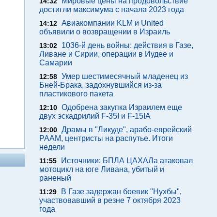
Мировые цены на продовольствие
14:32
достигли максимума с начала 2023 года
Авиакомпании KLM и United
14:12
объявили о возвращении в Израиль
1036-й день войны: действия в Газе,
13:02
Ливане и Сирии, операции в Иудее и
Самарии
Умер шестимесячный младенец из
12:58
Бней-Брака, задохнувшийся из-за
пластикового пакета
Одобрена закупка Израилем еще
12:10
двух эскадрилий F-35I и F-15IA
Драмы в "Ликуде", арабо-еврейский
12:00
РААМ, центристы на распутье. Итоги
недели
Источники: БПЛА ЦАХАЛа атаковал
11:55
мотоцикл на юге Ливана, убитый и
раненый
В Газе задержан боевик "Нухбы",
11:29
участвовавший в резне 7 октября 2023
года