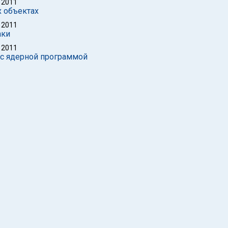
 2011
х объектах
 2011
аки
 2011
 с ядерной программой