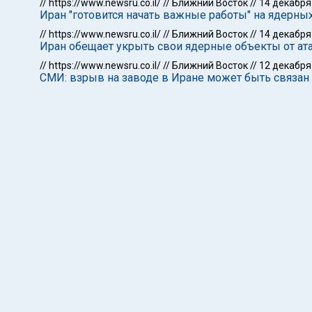
//
https://www.newsru.co.il/
//
Ближний Восток
//
14 декабря
Иран "готовится начать важные работы" на ядерны
//
https://www.newsru.co.il/
//
Ближний Восток
//
14 декабря
Иран обещает укрыть свои ядерные объекты от ат
//
https://www.newsru.co.il/
//
Ближний Восток
//
12 декабря
СМИ: взрыв на заводе в Иране может быть связан