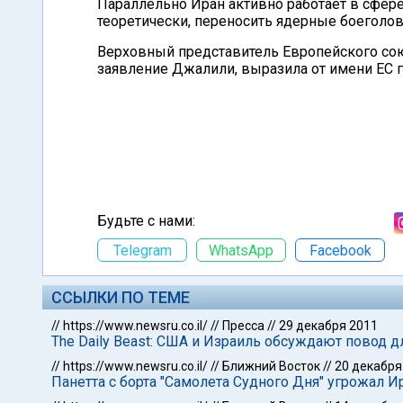
Параллельно Иран активно работает в сфере
теоретически, переносить ядерные боеголов
Верховный представитель Европейского со
заявление Джалили, выразила от имени ЕС г
Будьте с нами:
Telegram
WhatsApp
Facebook
ССЫЛКИ ПО ТЕМЕ
//
https://www.newsru.co.il/
//
Пресса
//
29 декабря 2011
The Daily Beast: США и Израиль обсуждают повод 
//
https://www.newsru.co.il/
//
Ближний Восток
//
20 декабря
Панетта с борта "Самолета Судного Дня" угрожал И