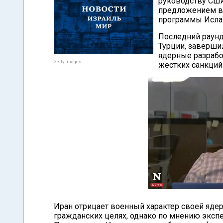
руководству США
предложением ве
программы Исла
Последний раунд
Турции, завершил
ядерные разрабо
Getty Images
жестких санкций
Иран отрицает военный характер своей яде
гражданских целях, однако по мнению экспе