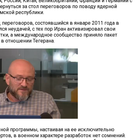
, России, Китая, Великобритании, Франции и Германии с
рнуться за стол переговоров по поводу ядерной
мской республики.
 переговоров, состоявшийся в январе 2011 года в
ся неудачей, с тех пор Иран активизировал свои
тки, а международное сообщество приняло пакет
 в отношении Тегерана.
рной программы, настаивая на ее исключительно
ртов, в военном характере разработок нет сомнений.