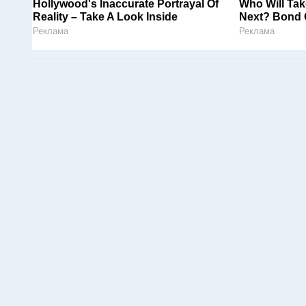
Hollywood's Inaccurate Portrayal Of
Who Will Tak
Reality – Take A Look Inside
Next? Bond 
Реклама
Реклама