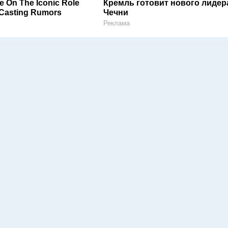
e On The Iconic Role
Кремль готовит нового лидер
Casting Rumors
Чечни
Реклама