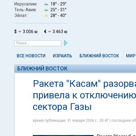
Иерусалим:
18° -
29°
Тель-Авив:
25° -
31°
Эйлат:
28° -
40°
$
3.006 ₪
€
3.463 ₪
ВСЕ НОВОСТИ
ИЗРАИЛЬ
БЛИЖНИЙ ВОСТОК
МИР
БЛИЖНИЙ ВОСТОК
Ракета "Касам" разорв
привела к отключению
сектора Газы
время публикации: 31 января 2006 г., 20:47 | последнее об