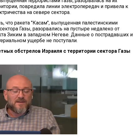
выпущенная террористами Газы, разорвалась на их
ритории, повредила линии электропередач и привела к
тричества на севере сектора.
ь, что ракета "Касам", выпущенная палестинскими
сектора Газы, разорвались на пустыре недалеко от
кта Зиким в западном Негеве. Данные о пострадавших и
ериальном ущербе не поступали.
етных обстрелов Израиля с территории сектора Газы