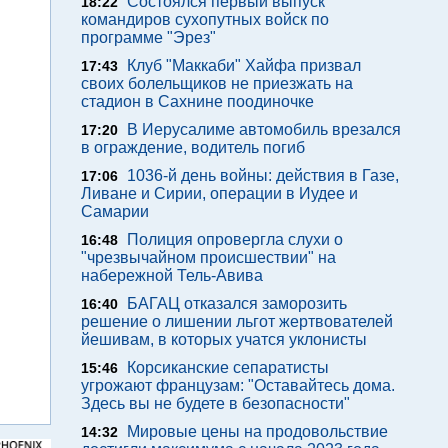
Состоялся первый выпуск
18:22
командиров сухопутных войск по
программе "Эрез"
Клуб "Маккаби" Хайфа призвал
17:43
своих болельщиков не приезжать на
стадион в Сахнине поодиночке
В Иерусалиме автомобиль врезался
17:20
в ограждение, водитель погиб
1036-й день войны: действия в Газе,
17:06
Ливане и Сирии, операции в Иудее и
Самарии
Полиция опровергла слухи о
16:48
"чрезвычайном происшествии" на
набережной Тель-Авива
БАГАЦ отказался заморозить
16:40
решение о лишении льгот жертвователей
йешивам, в которых учатся уклонисты
Корсиканские сепаратисты
15:46
угрожают французам: "Оставайтесь дома.
Здесь вы не будете в безопасности"
Мировые цены на продовольствие
14:32