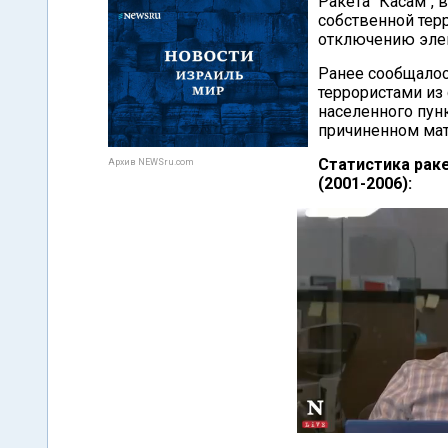
Ракета "Касам", 
собственной тер
отключению элек
Ранее сообщалос
террористами из 
населенного пун
причиненном мат
Статистика рак
Архив NEWSru.com
(2001-2006):