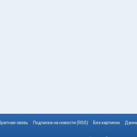
братная связь
Подписка на новости (RSS)
Без картинок
Данны