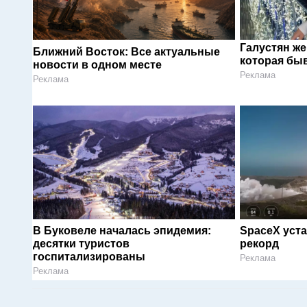
Галустян ж
Ближний Восток: Все актуальные
которая быв
новости в одном месте
Реклама
Реклама
В Буковеле началась эпидемия:
SpaceX уст
десятки туристов
рекорд
госпитализированы
Реклама
Реклама