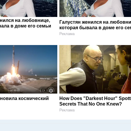
енился на любовнице,
Галустян женился на любовни
ала в доме его семьи
которая бывала в доме его с
Реклама
ановила космический
How Does "Darkest Hour" Spot
Secrets That No One Knew?
Реклама