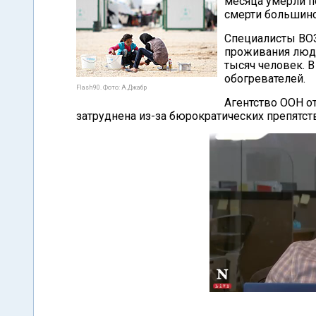
месяца умерли п
смерти большинс
Специалисты ВОЗ
проживания люде
тысяч человек. В
обогревателей.
Flash90. Фото: А.Джабр
Агентство ООН от
затруднена из-за бюрократических препятст