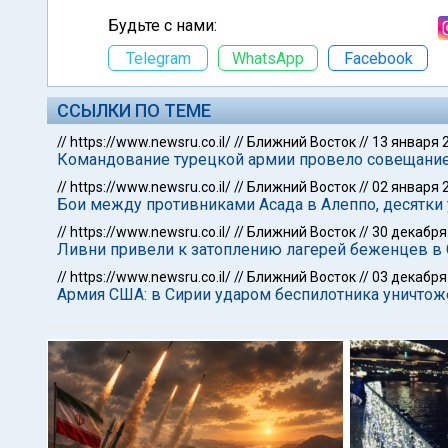
Будьте с нами:
Telegram
WhatsApp
Facebook
ССЫЛКИ ПО ТЕМЕ
//
https://www.newsru.co.il/
//
Ближний Восток
//
13 января 
Командование турецкой армии провело совещание
//
https://www.newsru.co.il/
//
Ближний Восток
//
02 января 
Бои между противниками Асада в Алеппо, десятки
//
https://www.newsru.co.il/
//
Ближний Восток
//
30 декабря
Ливни привели к затоплению лагерей беженцев в
//
https://www.newsru.co.il/
//
Ближний Восток
//
03 декабря
Армия США: в Сирии ударом беспилотника уничтож