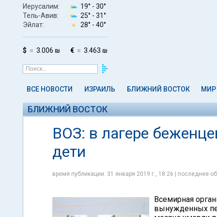
Иерусалим:
19° -
30°
Тель-Авив:
25° -
31°
Эйлат:
28° -
40°
$
3.006 ₪
€
3.463 ₪
ВСЕ НОВОСТИ
ИЗРАИЛЬ
БЛИЖНИЙ ВОСТОК
МИР
БЛИЖНИЙ ВОСТОК
ВОЗ: в лагере беженце
дети
время публикации: 31 января 2019 г., 18:26 | последнее об
Всемирная орган
вынужденных пер