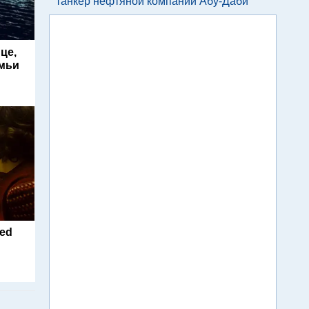
танкер нефтяной компании Абу-Даби
це,
емьи
ted