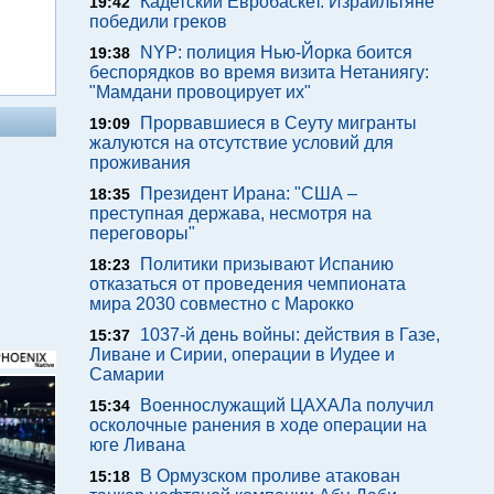
Кадетский Евробаскет. Израильтяне
19:42
победили греков
NYP: полиция Нью-Йорка боится
19:38
беспорядков во время визита Нетаниягу:
"Мамдани провоцирует их"
Прорвавшиеся в Сеуту мигранты
19:09
жалуются на отсутствие условий для
проживания
Президент Ирана: "США –
18:35
преступная держава, несмотря на
переговоры"
Политики призывают Испанию
18:23
отказаться от проведения чемпионата
мира 2030 совместно с Марокко
1037-й день войны: действия в Газе,
15:37
Ливане и Сирии, операции в Иудее и
Самарии
Военнослужащий ЦАХАЛа получил
15:34
осколочные ранения в ходе операции на
юге Ливана
В Ормузском проливе атакован
15:18