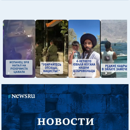
ИСПАНЕЦ ЗРЯ
НАПАЛ НА
РЕЗЕРВИСТА
ЦАХАЛА