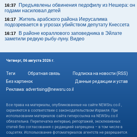
Предъявлены обвинения педофилу из Нешера: он
16:37
годами насиловал детей
Житель арабского района Иерусалима
16:17
подозревается в угрозах убийством депутату Кнессета
В районе кораллового заповедника в Эйлате
16:17
заметили редкую рыбу-луну. Видео
Четверг, 06 августа 2026 г.
Теги
Обратная связь
Подписка на новости (RSS)
Без картинок
Данные редакции и устав
Реклама:
advertising@newsru.co.il
Все права на материалы, опубликованные на сайте NEWSru.co.il ,
охраняются в соответствии с законодательством Израиля. При
использовании материалов сайта гиперссылка на NEWSru.co.il
обязательна. Перепечатка интервью, репортажей, эксклюзивных
статей без согласования с редакцией запрещена – в том числе в
соцсетях. Использование фотоматериалов агентств не разрешается.