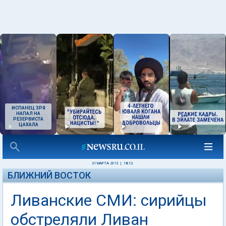
ИСПАНЕЦ ЗРЯ
НАПАЛ НА
РЕЗЕРВИСТА
ЦАХАЛА
31 МАРТА 2013
|
18:12
БЛИЖНИЙ ВОСТОК
Ливанские СМИ: сирийцы
обстреляли Ливан