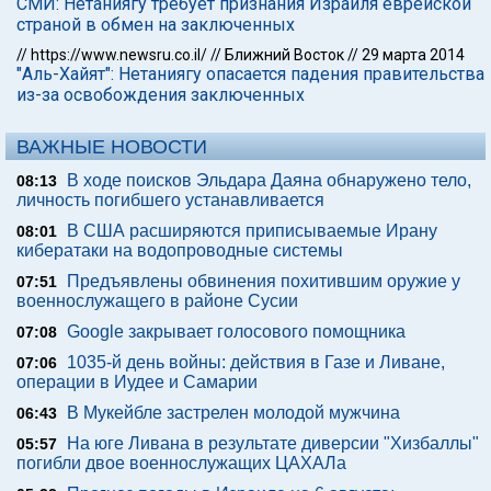
СМИ: Нетаниягу требует признания Израиля еврейской
страной в обмен на заключенных
//
https://www.newsru.co.il/
//
Ближний Восток
//
29 марта 2014
"Аль-Хайят": Нетаниягу опасается падения правительства
из-за освобождения заключенных
ВАЖНЫЕ НОВОСТИ
В ходе поисков Эльдара Даяна обнаружено тело,
08:13
личность погибшего устанавливается
В США расширяются приписываемые Ирану
08:01
кибератаки на водопроводные системы
Предъявлены обвинения похитившим оружие у
07:51
военнослужащего в районе Сусии
Google закрывает голосового помощника
07:08
1035-й день войны: действия в Газе и Ливане,
07:06
операции в Иудее и Самарии
В Мукейбле застрелен молодой мужчина
06:43
На юге Ливана в результате диверсии "Хизбаллы"
05:57
погибли двое военнослужащих ЦАХАЛа