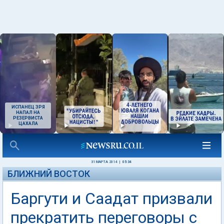
ИСПАНЕЦ ЗРЯ
НАПАЛ НА
РЕЗЕРВИСТА
ЦАХАЛА
31 МАРТА 2014
|
05:34
БЛИЖНИЙ ВОСТОК
Баргути и Саадат призвали
прекратить переговоры с