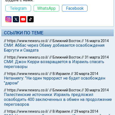
Telegram
WhatsApp
Facebook
ССЫЛКИ ПО ТЕМЕ
//
https://www.newsru.co.il/
//
Ближний Восток
//
16 марта 2014
СМИ: Аббас через Обаму добивается освобождения
Баргути и Саадата
//
https://www.newsru.co.il/
//
Ближний Восток
//
31 марта 2014
СМИ: Джон Керри возвращается в Израиль спасать
переговоры
//
https://www.newsru.co.il/
//
В Израиле
//
30 марта 2014
Нетаниягу: "Ни один террорист не будет освобожден
"даром"
//
https://www.newsru.co.il/
//
Ближний Восток
//
30 марта 2014
Палестинские источники: Израиль предложил
освободить 400 заключенных в обмен на продолжение
переговоров
//
https://www.newsru.co.il/
//
В Израиле
//
29 марта 2014